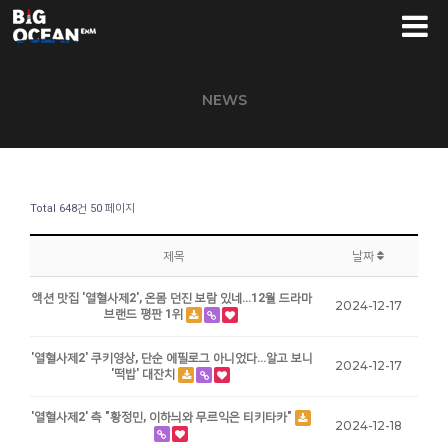
NEWS
Total 648건
50 페이지
제목
날짜
액션 맛집 '열혈사제2', 온몸 던진 보람 있네…12월 드라마
2024-12-17
브랜드 평판 1위
'열혈사제2' 쿠키영상, 단순 에필로그 아니었다…알고 보니
2024-12-17
'떡밥' 대잔치
'열혈사제2' 측 "황정민, 이하늬와 무르익은 티키타카"
2024-12-18