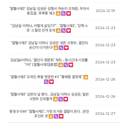
'열혈사제2' 김남길·김성균·김형서·허순미·오희준, 우마서
2024-12-19
총집결..후폭풍 예고
"김남길-이하늬, 어떻게 살았지?"…'열혈사제2', '강력 스
2024-12-23
포' 스틸컷 전격 공개
‘열혈사제2’ 김남길·이하늬·김성균·성준·서현우, 결전의
2024-12-23
순간이 다가온다!
김남길x이하늬, ‘꿀단지 청문회’ 개최→동시간대 시청률
2024-12-23
'1위' (열혈사제2)[종합]
‘열혈사제2’ 도파민 폭발 명장면 #3 “통쾌함 결정체”
2024-12-26
'열혈사제2' 심판의 날 왔다…김남길·이하늬·김성균, 빌런
2024-12-26
서현우 단죄할까
종영 D-DAY '열혈사제2', 가장 뜨거운 결말이 온다…관전
2024-12-27
포인트 셋