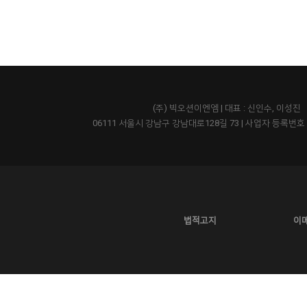
(주) 빅오션이엔엠 | 대표 : 신인수, 이성진
06111 서울시 강남구 강남대로128길 73
|
사업자 등록번호 43
법적고지
이