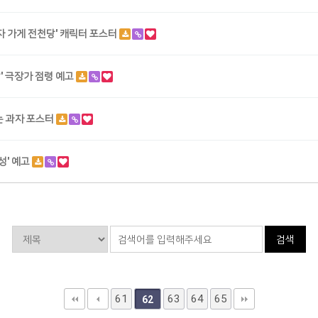
과자 가게 전천당' 캐릭터 포스터
' 극장가 점령 예고
는 과자 포스터
감성' 예고
검색
61
63
64
65
62