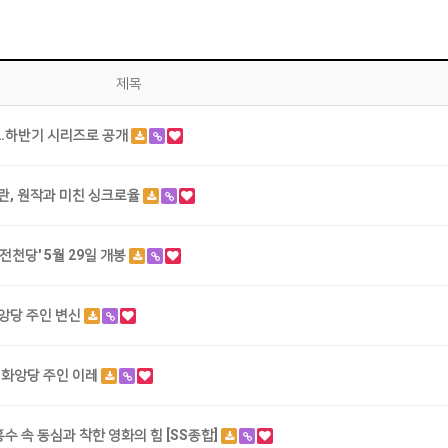
제목
개봉…하반기 시리즈로 공개
미란, 원작과 미친 싱크로율
전천당' 5월 29일 개봉
화앙당 주인 변신
징 화앙당 주인 이레
수 속 동심과 착한 영화의 힘 [SS종합]