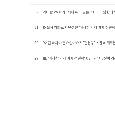
32
라미란 VS 이레, 세대 뛰어 넘는 케미…'이상한 
31
K-실사 영화로 재탄생한 '이상한 과자 가게 전천당
30
"어떤 과자가 필요한가요?…'전천당' 소원 이뤄주
29
iii, '이상한 과자 가게 전천당' OST 참여…'신비 
처음
이전
맨끝