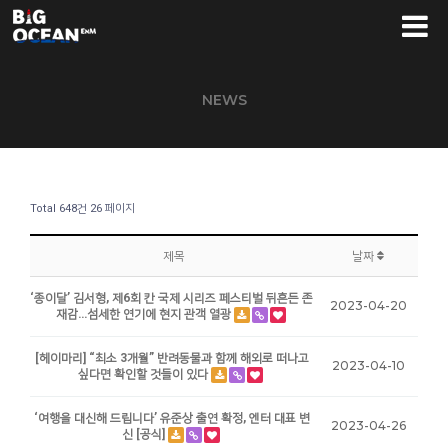
NEWS
Total 648건
26 페이지
제목
날짜
‘종이달’ 김서형, 제6회 칸 국제 시리즈 페스티벌 뒤흔든 존
2023-04-20
재감…섬세한 연기에 현지 관객 열광
[헤이마리] “최소 3개월” 반려동물과 함께 해외로 떠나고
2023-04-10
싶다면 확인할 것들이 있다
‘여행을 대신해 드립니다’ 유준상 출연 확정, 엔터 대표 변
2023-04-26
신 [공식]