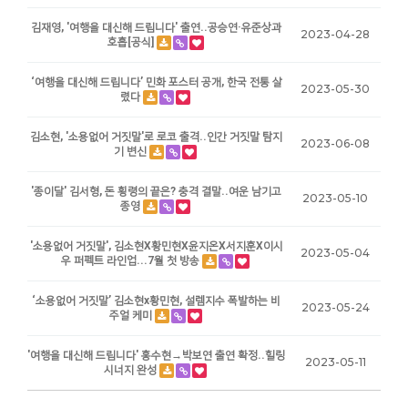
김재영, '여행을 대신해 드립니다' 출연..공승연·유준상과
2023-04-28
호흡[공식]
‘여행을 대신해 드립니다’ 민화 포스터 공개, 한국 전통 살
2023-05-30
렸다
김소현, '소용없어 거짓말'로 로코 출격..인간 거짓말 탐지
2023-06-08
기 변신
'종이달' 김서형, 돈 횡령의 끝은? 충격 결말..여운 남기고
2023-05-10
종영
'소용없어 거짓말', 김소현X황민현X윤지온X서지훈X이시
2023-05-04
우 퍼펙트 라인업...7월 첫 방송
‘소용없어 거짓말’ 김소현x황민현, 설렘지수 폭발하는 비
2023-05-24
주얼 케미
'여행을 대신해 드립니다' 홍수현→박보연 출연 확정..힐링
2023-05-11
시너지 완성