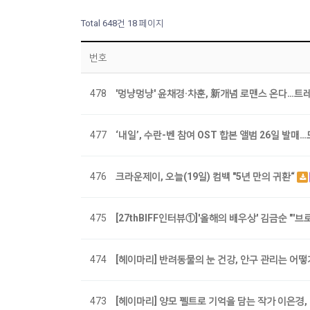
Total 648건
18 페이지
번호
478
'멍냥멍냥' 윤채경·차훈, 新개념 로맨스 온다…트
477
‘내일’, 수란-벤 참여 OST 합본 앨범 26일 발
476
크라운제이, 오늘(19일) 컴백 "5년 만의 귀환“
475
[27thBIFF인터뷰①]'올해의 배우상' 김금순 "'
474
[헤이마리] 반려동물의 눈 건강, 안구 관리는 어
473
[헤이마리] 양모 펠트로 기억을 담는 작가 이은