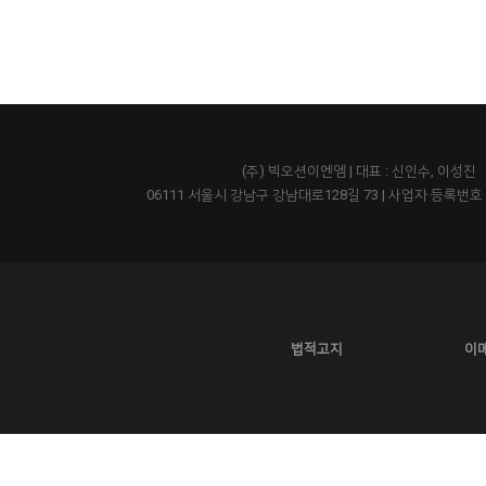
(주) 빅오션이엔엠 | 대표 : 신인수, 이성진
06111 서울시 강남구 강남대로128길 73
|
사업자 등록번호 43
법적고지
이