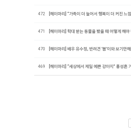
472
[헤이마리] “가족이 더 늘어서 행복이 더 커진 느
471
[헤이마리] 학대 받는 동물을 봤을 때 어떻게 해야
470
[헤이마리] 배우 유수정, 반려견 '봄'이와 보기
469
[헤이마리] “세상에서 제일 예쁜 강아지” 홍성흔 
전
다음
맨끝