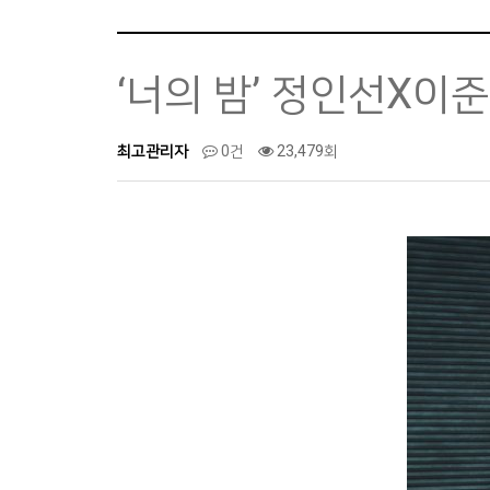
‘너의 밤’ 정인선X이준
최고관리자
0건
23,479회