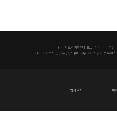
(주) 빅오션이엔엠 | 대표 : 신인수, 이성진
06111 서울시 강남구 강남대로128길 73
|
사업자 등록번호 43
법적고지
이