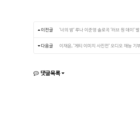
이전글
‘너의 밤’ 루나 이준영 솔로곡 ‘러브 원 데이’ 
다음글
이재윤, '게티 이미지 사진전' 오디오 재능 기
댓글목록