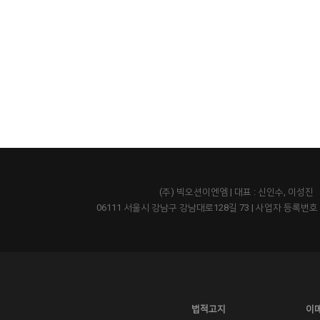
(주) 빅오션이엔엠 | 대표 : 신인수, 이성진
06111 서울시 강남구 강남대로128길 73
|
사업자 등록번호 43
법적고지
이