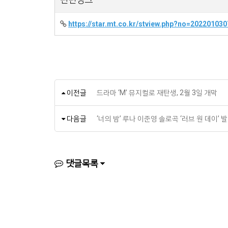
https://star.mt.co.kr/stview.php?no=20220103
이전글
드라마 ‘M’ 뮤지컬로 재탄생, 2월 3일 개막
다음글
‘너의 밤’ 루나 이준영 솔로곡 ‘러브 원 데이’ 
댓글목록