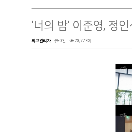
'너의 밤' 이준영, 정
최고관리자
0건
23,777회