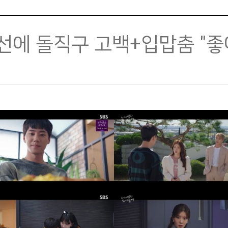
인선에 돌직구 고백+입맙춤 "좋