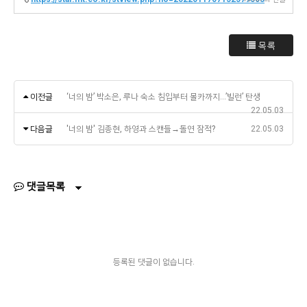
목록
이전글
‘너의 밤’ 박소은, 루나 숙소 침입부터 몰카까지…’빌런’ 탄생
22.05.03
다음글
'너의 밤' 김종현, 하영과 스캔들→돌연 잠적?
22.05.03
댓글목록
등록된 댓글이 없습니다.