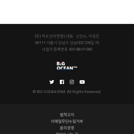
(주) 빅오션이엔엠 | 대표 : 신인수, 이성진
06111 서울시 강남구 강남대로128길 73
사업자 등록번호 435-88-01580
© BIG OCEAN ENM. All Rights Reserved.
법적고지
이메일무단수집거부
윤리경영