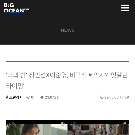
NEWS
'너의 밤' 정인선X이준영, 비극적 ♥ 암시? '엇갈린
타이밍'
최고관리자
0건
23,072회
22-05-03 17:58