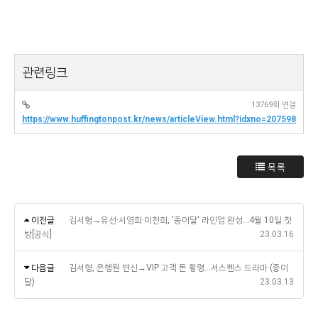
관련링크
13769회 연결
https://www.huffingtonpost.kr/news/articleView.html?idxno=207598
목록
이전글
김서형→유선·서영희·이천희, '종이달' 라인업 완성…4월 10일 첫
방[공식]
23.03.16
다음글
김서형, 은행원 변신→VIP 고객 돈 횡령…서스펜스 드라마 (종이
달)
23.03.13