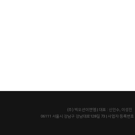
(주) 빅오션이엔엠 | 대표 : 신인수, 이성진
06111 서울시 강남구 강남대로128길 73
|
사업자 등록번호 43