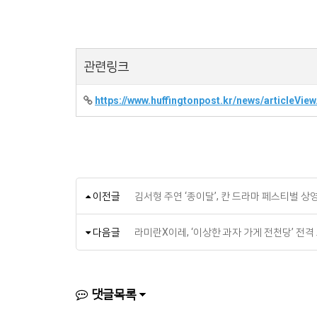
관련링크
https://www.huffingtonpost.kr/news/articleVi
이전글
김서형 주연 ‘종이달’, 칸 드라마 페스티벌 상
다음글
라미란X이레, ‘이상한 과자 가게 전천당’ 전
댓글목록