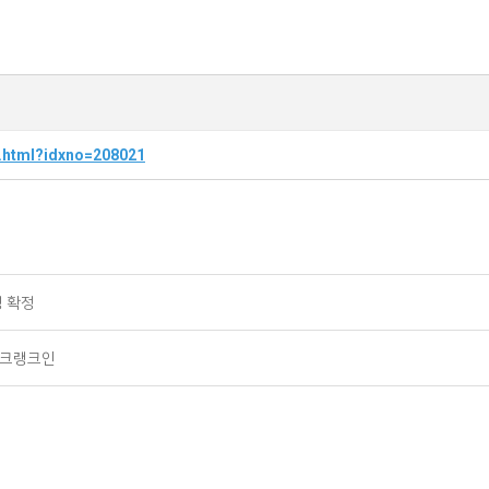
ew.html?idxno=208021
영 확정
격 크랭크인