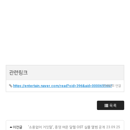
관련링크
https://entertain.naver.com/read?oid=396&aid=0000655667
11456회 연결
목록
이전글
'소용없어 거짓말', 종영 여운 달랠 OST 실물 앨범 공개
23.09.25