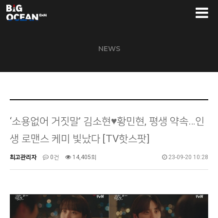
NEWS
‘소용없어 거짓말’ 김소현♥황민현, 평생 약속…인
생 로맨스 케미 빛났다 [TV핫스팟]
최고관리자
0건
14,405회
23-09-20 10:28