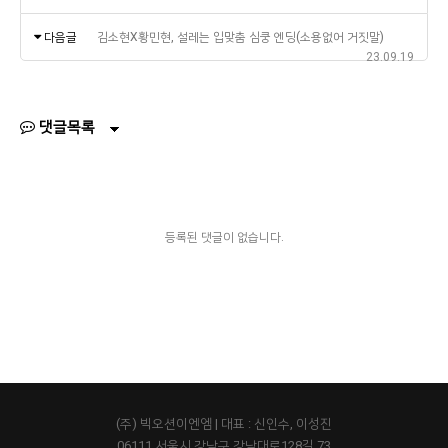
다음글
김소현X황민현, 설레는 입맞춤 심쿵 엔딩(소용없어 거짓말)
23.09.19
댓글목록
등록된 댓글이 없습니다.
(주) 빅오션이엔엠 | 대표 : 신인수, 이성진
06111 서울시 강남구 강남대로128길 73