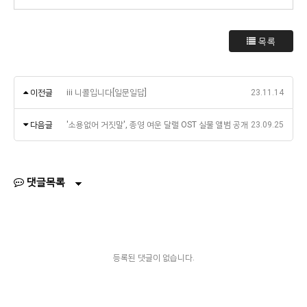
목록
이전글
iii 니콜입니다[일문일답]
23.11.14
다음글
'소용없어 거짓말', 종영 여운 달랠 OST 실물 앨범 공개
23.09.25
댓글목록
등록된 댓글이 없습니다.