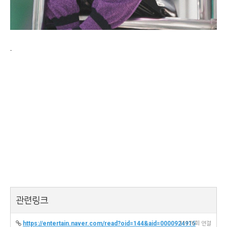
-
관련링크
https://entertain.naver.com/read?oid=144&aid=0000924915
11176회 연결