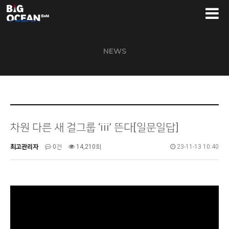
NEWS
차원 다른 새 걸그룹 ‘iii’ 뜬다[일문일답]
최고관리자
0건
14,210회
23-11-13 10:40