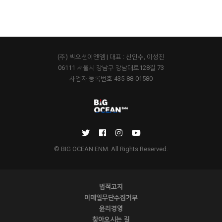
(주) 빅오션이엔엠 | 대표 : 신인수, 이성진
06111 서울시 강남구 강남대로128길 73
사업자 등록번호 435-88-01580
© BIG OCEAN ENM. All Rights Reserved.
법적고지
이메일무단수집거부
윤리경영
찾아오시는 길