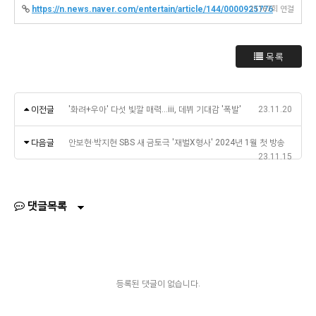
https://n.news.naver.com/entertain/article/144/0000925776
11167회 연결
목록
이전글
'화려+우아' 다섯 빛깔 매력…iii, 데뷔 기대감 '폭발'
23.11.20
다음글
안보현·박지현 SBS 새 금토극 '재벌X형사' 2024년 1월 첫 방송
23.11.15
댓글목록
등록된 댓글이 없습니다.