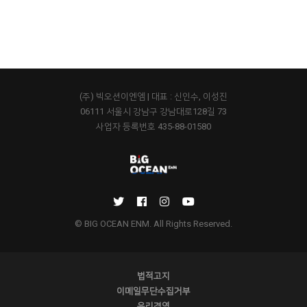
(주) 빅오션이엔엠 | 대표 : 신인수, 이성진
06111 서울시 강남구 강남대로128길 73
사업자 등록번호 435-88-01580
© BIG OCEAN ENM. All Rights Reserved.
법적고지
이메일무단수집거부
윤리경영