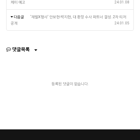
케미 예고
24.01.08
다음글
'재벌X형사' 안보현-박지현, 대 환장 수사 파트너 결성..2차 티저
공개
24.01.05
댓글목록
등록된 댓글이 없습니다.