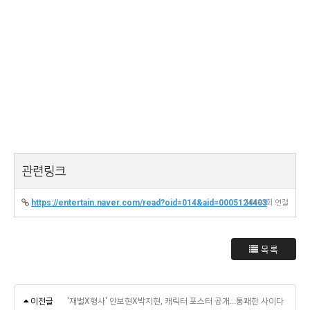
관련링크
https://entertain.naver.com/read?oid=014&aid=0005124403
10693회 연결
목록
이전글
'재벌X형사' 안보현X박지현, 캐릭터 포스터 공개…통쾌한 사이다