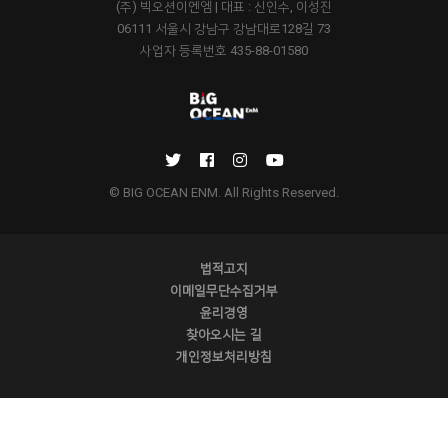
(주) 빅오션이엔엠 | 대표 : 신인수, 이성진
06111 서울시 강남구 강남대로128길 73
사업자 등록번호 435-88-01580
© BIG OCEAN ENM. All Rights Reserved.
법적고지
이메일무단수집거부
윤리경영
찾아오시는 길
개인정보처리방침