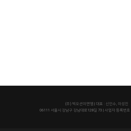
(주) 빅오션이엔엠 | 대표 : 신인수, 이성진
06111 서울시 강남구 강남대로128길 73
|
사업자 등록번호 43