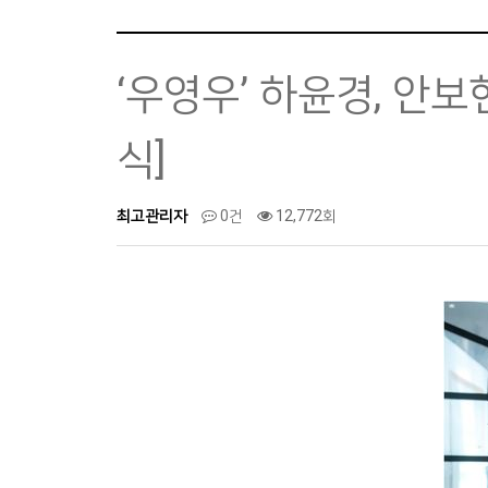
‘우영우’ 하윤경, 안보
식]
최고관리자
0건
12,772회