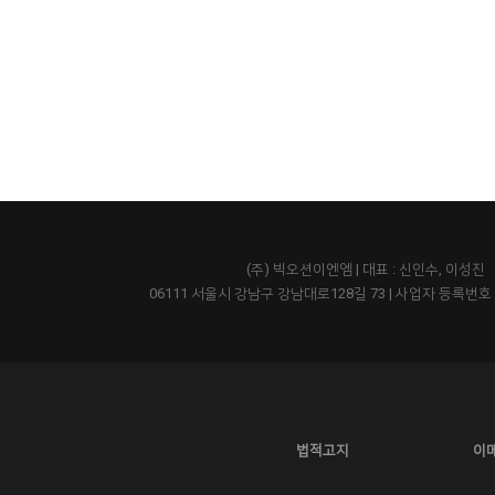
(주) 빅오션이엔엠 | 대표 : 신인수, 이성진
06111 서울시 강남구 강남대로128길 73
|
사업자 등록번호 43
법적고지
이