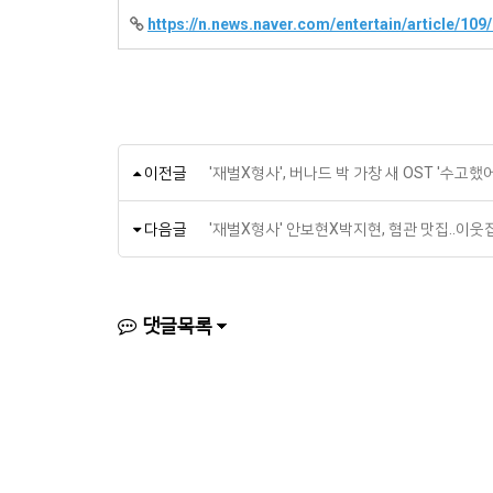
https://n.news.naver.com/entertain/article/10
이전글
'재벌X형사', 버나드 박 가창 새 OST '수고했
다음글
'재벌X형사' 안보현X박지현, 혐관 맛집..이
댓글목록