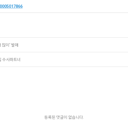
9/0005017866
어 많이' 발매
웃집 수사파트너
등록된 댓글이 없습니다.