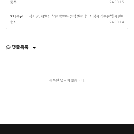
증폭
24.03.15
다음글
곽시양, 재벌집 착한 형vs위선적 빌런 형..시청자 갑론을박[재벌X
형사]
24.03.14
댓글목록
등록된 댓글이 없습니다.