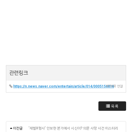
관련링크
https://n.news.naver.com/entertain/article/014/0005156816
9770회 연결
목록
이전글
'재벌X형사' 안보현 본가에서 시신이? 의문 사망 사건 미스터리