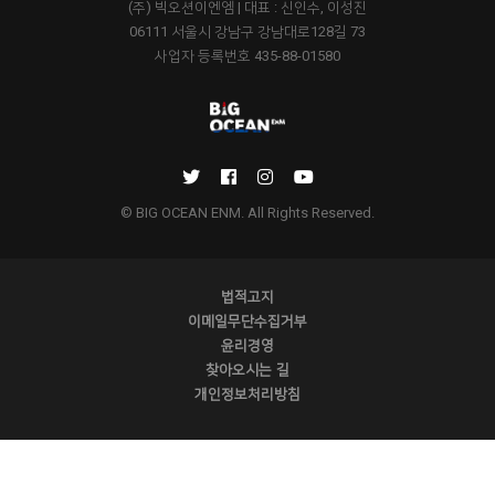
(주) 빅오션이엔엠 | 대표 : 신인수, 이성진
06111 서울시 강남구 강남대로128길 73
사업자 등록번호 435-88-01580
© BIG OCEAN ENM. All Rights Reserved.
법적고지
이메일무단수집거부
윤리경영
찾아오시는 길
개인정보처리방침