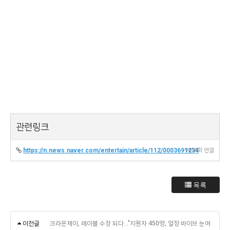
관련링크
https://n.news.naver.com/entertain/article/112/0003691234
9454회 연결
목록
이전글
크라운제이, 레이블 수장 되다…"지원자 450명, 열정·바이브 눈여