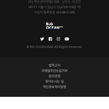
(주) 빅오션이엔엠 | 대표 : 신인수, 이성진
06111 서울시 강남구 강남대로128길 73
사업자 등록번호 435-88-01580
© BIG OCEAN ENM. All Rights Reserved.
법적고지
이메일무단수집거부
윤리경영
찾아오시는 길
개인정보처리방침