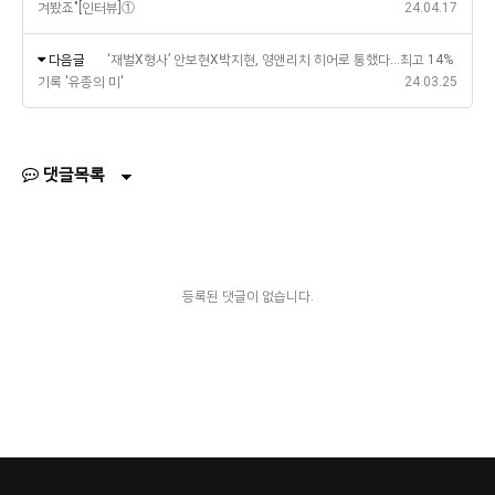
겨봤죠"[인터뷰]①
24.04.17
다음글
‘재벌X형사’ 안보현X박지현, 영앤리치 히어로 통했다…최고 14%
기록 '유종의 미'
24.03.25
댓글목록
등록된 댓글이 없습니다.