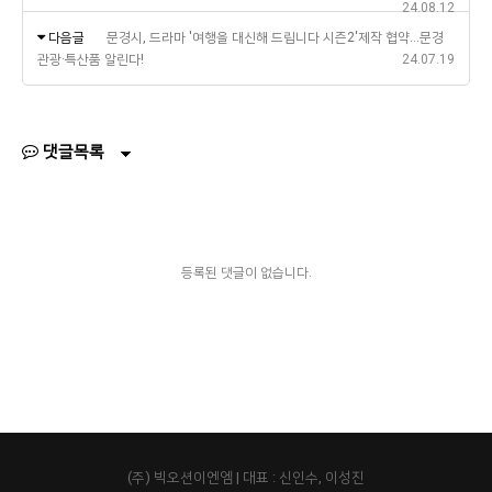
24.08.12
다음글
문경시, 드라마 '여행을 대신해 드립니다 시즌2'제작 협약...문경
관광·특산품 알린다!
24.07.19
댓글목록
등록된 댓글이 없습니다.
(주) 빅오션이엔엠 | 대표 : 신인수, 이성진