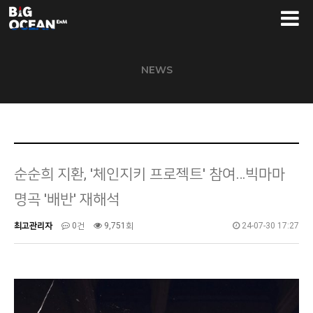
NEWS
순순희 지환, '체인지키 프로젝트' 참여…빅마마
명곡 '배반' 재해석
최고관리자
0건
9,751회
24-07-30 17:27