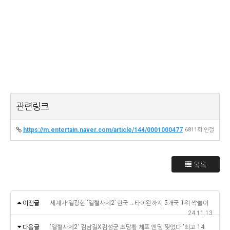
관련링크
https://m.entertain.naver.com/article/144/0001000477
6811회 연결
목록
이전글
세계가 열광한 ‘열혈사제2’ 한국→타이완까지 5개국 1위 싹쓸이
24.11.13
다음글
'열혈사제2' 김남길X김성균 초당황 체포 엔딩 찢었다 '최고 14.