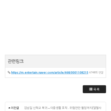
관련링크
https://m.entertain.naver.com/article/468/0001108215
6748회 연결
목록
이전글
김남길 신학교 복귀→이중생활 포착…위험천만 월담까지(열혈사