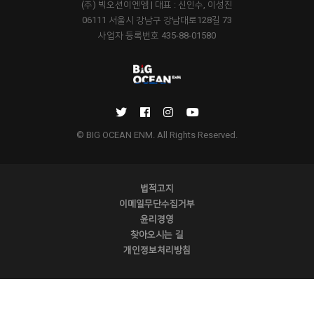
(주) 빅오션이엔엠 | 대표 : 신인수, 이성진
06111 서울시 강남구 강남대로128길 73
사업자 등록번호 435-88-01580
© BIG OCEAN ENM. All Rights Reserved.
법적고지
이메일무단수집거부
윤리경영
찾아오시는 길
개인정보처리방침