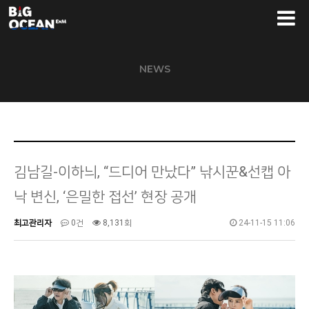
NEWS
김남길-이하늬, “드디어 만났다” 낚시꾼&선캡 아
낙 변신, ‘은밀한 접선’ 현장 공개
최고관리자
0건
8,131회
24-11-15 11:06