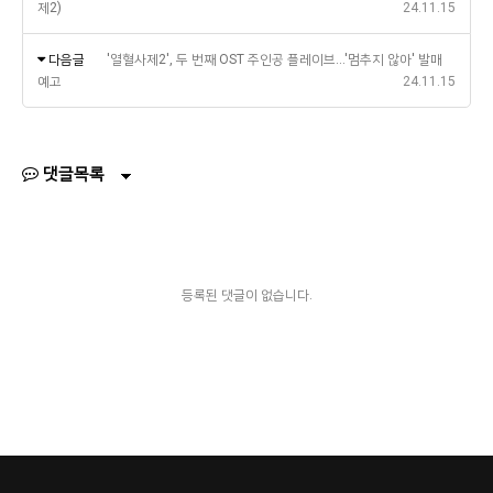
제2)
24.11.15
다음글
'열혈사제2', 두 번째 OST 주인공 플레이브…'멈추지 않아' 발매
예고
24.11.15
댓글목록
등록된 댓글이 없습니다.