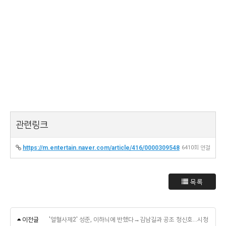
관련링크
https://m.entertain.naver.com/article/416/0000309548
6410회 연결
목록
이전글
'열혈사제2' 성준, 이하늬에 반했다→김남길과 공조 청신호…시청