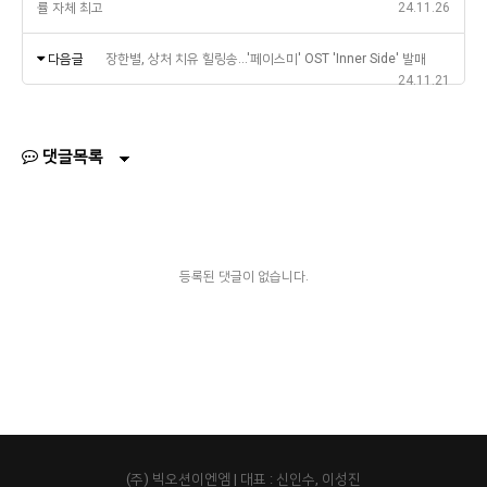
률 자체 최고
24.11.26
다음글
장한별, 상처 치유 힐링송…'페이스미' OST 'Inner Side' 발매
24.11.21
댓글목록
등록된 댓글이 없습니다.
(주) 빅오션이엔엠 | 대표 : 신인수, 이성진