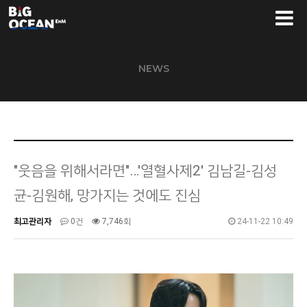
NEWS
"웃음을 위해서라면"…'열혈사제2' 김남길-김성
균-김원해, 망가지는 것에도 진심
최고관리자
0건
7,746회
24-11-22 10:49