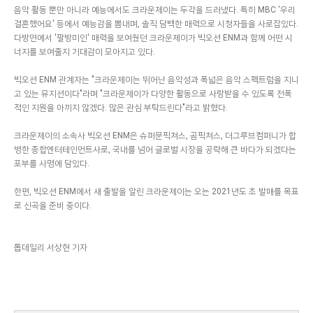
음악 활동 뿐만 아니라 예능에서도 크라운제이는 두각을 드러냈다. 특히 MBC '우리
결혼했어요' 등에서 예능감을 뽐내며, 솔직 담백한 매력으로 시청자들을 사로잡았다.
다방면에서 '팔방미인' 매력을 보여줬던 크라운제이가 빅오션 ENM과 함께 어떤 시
너지를 보여줄지 기대감이 모아지고 있다.
빅오션 ENM 관계자는 "크라운제이는 뛰어난 음악성과 폭넓은 음악 스펙트럼을 지니
고 있는 뮤지션이다"라며 "크라운제이가 다양한 활동으로 사랑받을 수 있도록 전폭
적인 지원을 아끼지 않겠다. 많은 관심 부탁드린다"라고 밝혔다.
크라운제이의 소속사 빅오션 ENM은 슈퍼문픽쳐스, 곰픽쳐스, 더그루브컴퍼니가 합
병한 종합엔터테인먼트사로, 국내를 넘어 글로벌 시장을 공략해 큰 바다가 되겠다는
포부를 사명에 담았다.
한편, 빅오션 ENM에서 새 출발을 알린 크라운제이는 오는 2021년도 초 발매를 목표
로 신곡을 준비 중이다.
톱데일리 서상현 기자