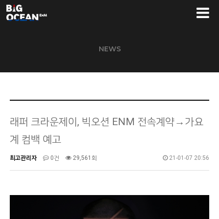
NEWS
래퍼 크라운제이, 빅오션 ENM 전속계약→가요
계 컴백 예고
최고관리자
0건
29,561회
21-01-07 20:56