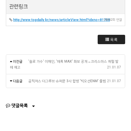
관련링크
http://www.topdaily.kr/news/articleView.html?idxno=81708
18442회 연결
목록
이전글
'솔로 가수' 이해인, '매혹 MAX' 화보 공개→크리스마스 캐럴 발
매 예고
21.01.07
다음글
곰픽쳐스·더그루브·슈퍼문 3사 합병 '빅오션ENM' 출범
21.01.07
댓글목록