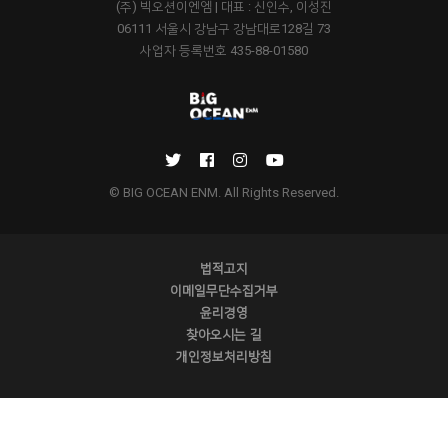
(주) 빅오션이엔엠 | 대표 : 신인수, 이성진
06111 서울시 강남구 강남대로128길 73
사업자 등록번호 435-88-01580
© BIG OCEAN ENM. All Rights Reserved.
법적고지
이메일무단수집거부
윤리경영
찾아오시는 길
개인정보처리방침