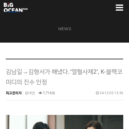
NEWS
김남길→김형서가 해냈다..'열혈사제2', K-블랙코
미디의 진수 인정
최고관리자
0건
7,716회
24-12-03 13:36