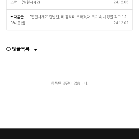
스럽다 (열혈사제2)
24.12.05
다음글
'열혈사제2' 김남길, 피 흘리며 쓰러졌다..위기속 시청률 최고 14.
3% [종합]
24.12.02
댓글목록
등록된 댓글이 없습니다.