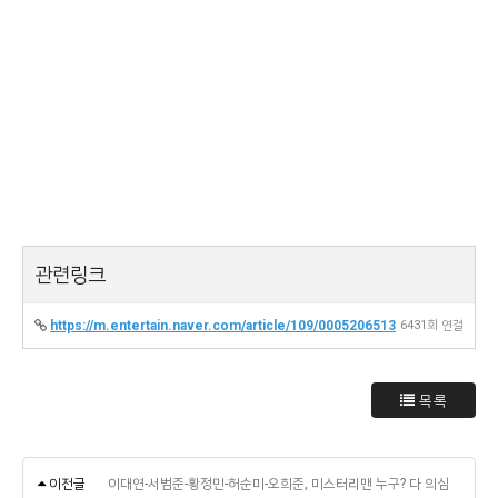
관련링크
https://m.entertain.naver.com/article/109/0005206513
6431회 연결
목록
이전글
이대연-서범준-황정민-허순미-오희준, 미스터리맨 누구? 다 의심