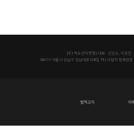
(주) 빅오션이엔엠 | 대표 : 신인수, 이성진
06111 서울시 강남구 강남대로128길 73
|
사업자 등록번호 43
법적고지
이