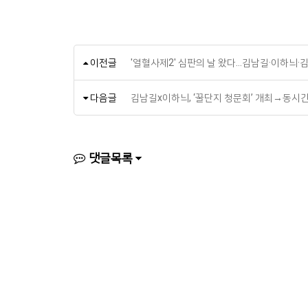
이전글
'열혈사제2' 심판의 날 왔다…김남길·이하늬·
다음글
김남길x이하늬, ‘꿀단지 청문회’ 개최→동시간대
댓글목록