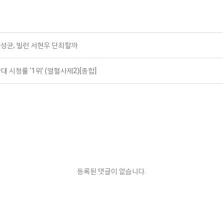
김성균, 빌런 서현우 단죄할까
 시청률 '1위' (열혈사제2)[종합]
등록된 댓글이 없습니다.