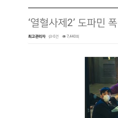
‘열혈사제2’ 도파민 폭
최고관리자
0건
7,440회