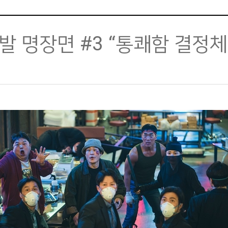
발 명장면 #3 “통쾌함 결정체