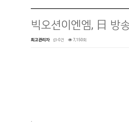
빅오션이엔엠, 日 방
최고관리자
0건
7,150회
-