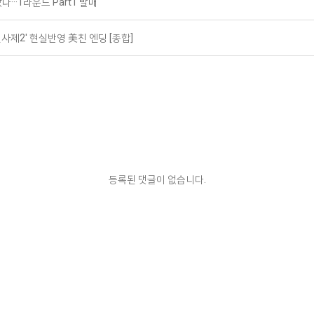
···1라운드 Part1 발매
사제2' 현실반영 美친 엔딩 [종합]
등록된 댓글이 없습니다.