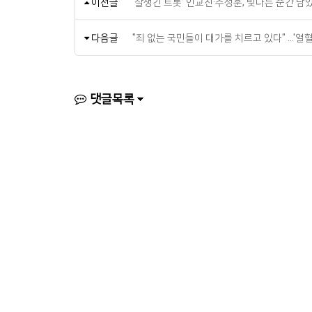
이전글
‘잘생긴 트롯’ 인교진·추성훈, 빛나는 순간 담았다
다음글
"죄 없는 국민들이 대가를 치르고 있다" …'열혈
댓글목록