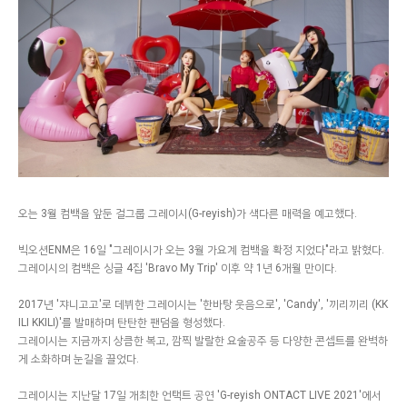
오는 3월 컴백을 앞둔 걸그룹 그레이시(G-reyish)가 색다른 매력을 예고했다.
빅오션ENM은 16일 "그레이시가 오는 3월 가요계 컴백을 확정 지었다"라고 밝혔다.
그레이시의 컴백은 싱글 4집 'Bravo My Trip' 이후 약 1년 6개월 만이다.
2017년 '쟈니고고'로 데뷔한 그레이시는 '한바탕 웃음으로', 'Candy', '끼리끼리 (KK
ILI KKILI)'를 발매하며 탄탄한 팬덤을 형성했다.
그레이시는 지금까지 상큼한 복고, 깜찍 발랄한 요술공주 등 다양한 콘셉트를 완벽하
게 소화하며 눈길을 끌었다.
그레이시는 지난달 17일 개최한 언택트 공연 'G-reyish ONTACT LIVE 2021'에서