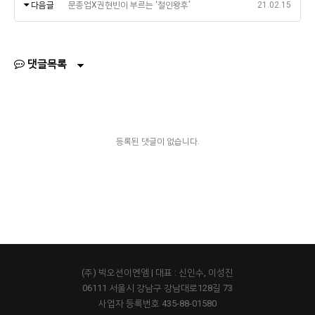
다음글
문종업X권현빈이 부르는 ‘철인왕후’
21.02.15
댓글목록
등록된 댓글이 없습니다.
(주) 빅오션이엔엠 | 대표 : 신인수, 이성진
06111 서울시 강남구 강남대로128길 73
사업자 등록번호 435-88-01580