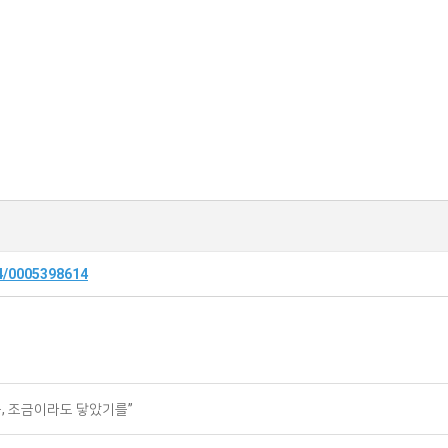
14/0005398614
음, 조금이라도 닿았기를”