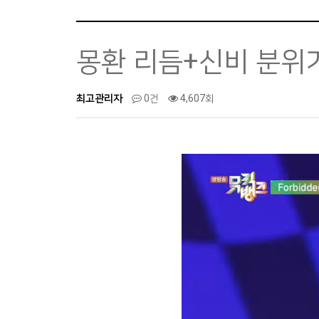
몽환 리듬+신비 분위기…
최고관리자
0건
4,607회