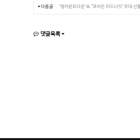
다음글
‘엠카운트다운’ iii, ‘'포비든 미드나잇’ 무
댓글목록