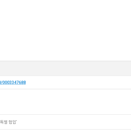
30/0003347688
'특별 협업'