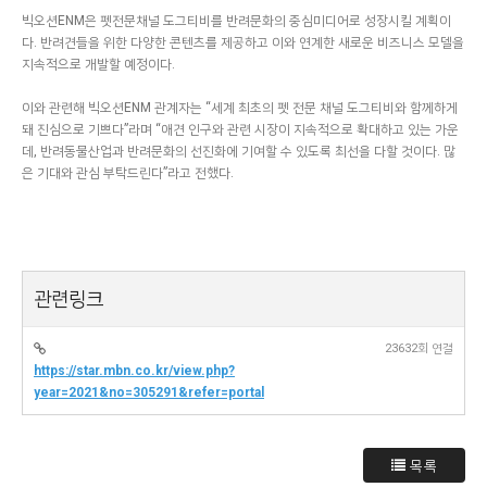
빅오션ENM은 펫전문채널 도그티비를 반려문화의 중심미디어로 성장시킬 계획이
다. 반려견들을 위한 다양한 콘텐츠를 제공하고 이와 연계한 새로운 비즈니스 모델을
지속적으로 개발할 예정이다.
이와 관련해 빅오션ENM 관계자는 “세계 최초의 펫 전문 채널 도그티비와 함께하게
돼 진심으로 기쁘다”라며 “애견 인구와 관련 시장이 지속적으로 확대하고 있는 가운
데, 반려동물산업과 반려문화의 선진화에 기여할 수 있도록 최선을 다할 것이다. 많
은 기대와 관심 부탁드린다”라고 전했다.
관련링크
23632회 연결
https://star.mbn.co.kr/view.php?
year=2021&no=305291&refer=portal
목록