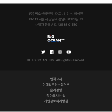
(주) 빅오션이엔엠 | 대표 : 신인수, 이성진
06111 서울시 강남구 강남대로128길 73
사업자 등록번호 435-88-01580
© BIG OCEAN ENM. All Rights Reserved.
법적고지
이메일무단수집거부
윤리경영
찾아오시는 길
개인정보처리방침