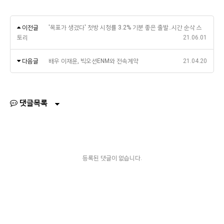
이전글
'목표가 생겼다' 첫방 시청률 3.2% 기분 좋은 출발..시간 순삭 스
토리
21.06.01
다음글
배우 이재윤, 빅오션ENM와 전속계약
21.04.20
댓글목록
등록된 댓글이 없습니다.