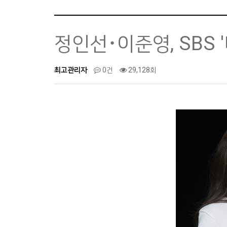
정인선･이준영, SBS 
최고관리자
0건
29,128회