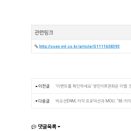
관련링크
http://osen.mt.co.kr/article/G1111638393
이전글
'이벤트를 확인하세요' 방민아X권화운 이별..
다음글
빅오션ENM, 카작 프로덕션과 MOU…"韓-카
댓글목록