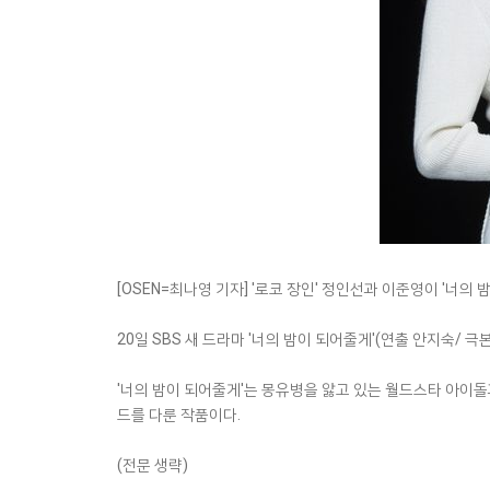
[OSEN=최나영 기자] '로코 장인' 정인선과 이준영이 '너
20일 SBS 새 드라마 '너의 밤이 되어줄게'(연출 안지숙/ 
'너의 밤이 되어줄게'는 몽유병을 앓고 있는 월드스타 아이
드를 다룬 작품이다.
(전문 생략)