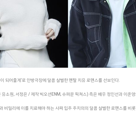
의 밤이 되어줄게'로 안방극장에 달콤 살벌한 멘탈 치유 로맨스를 선보인다.
극본 유소원, 서정은 / 제작 빅오션ENM, 슈퍼문 픽쳐스) 측은 배우 정인선과 이준
돌과 비밀리에 이를 치료해야 하는 사짜 입주 주치의의 달콤 살벌한 로맨스를 비