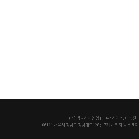
(주) 빅오션이엔엠 | 대표 : 신인수, 이성진
06111 서울시 강남구 강남대로128길 73
|
사업자 등록번호 43