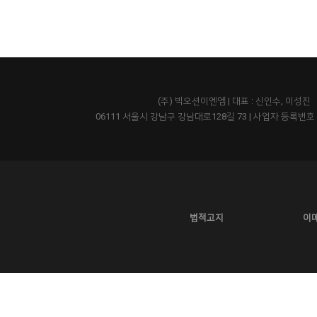
(주) 빅오션이엔엠 | 대표 : 신인수, 이성진
06111 서울시 강남구 강남대로128길 73
|
사업자 등록번호 43
법적고지
이