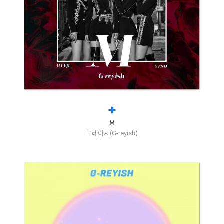
+
M
그레이시(G-reyish)