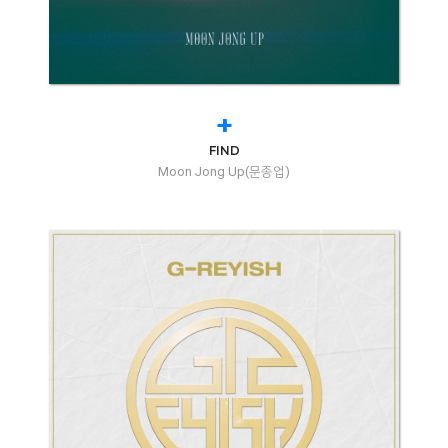
+
FIND
Moon Jong Up(문종업)