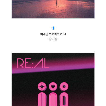
+
어게인 프로젝트 PT.1
황가람