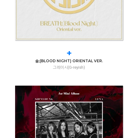
+
숨;(BLOOD NIGHT) ORIENTAL VER.
그레이시(G-reyish)