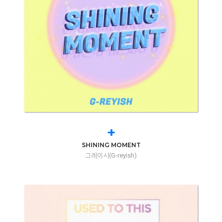
+
SHINING MOMENT
그레이시(G-reyish)