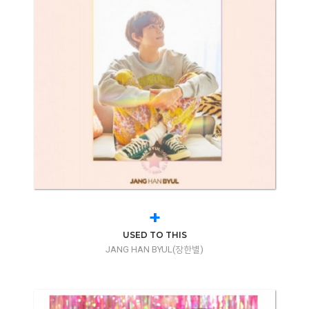
+
USED TO THIS
JANG HAN BYUL(장한별)