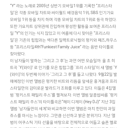
“Y” 라는 노래로 2005년 상반기 모바일1위를 기록한 “프리스타
일’은 각종 모바일 차트와 싸이월드 배경음악 1위, SBS 인기가요
모바일 1위 등을 차지 하며 각종 모바일 차트의 1위로 등극 하였다.
또한 가요차트 상위권에 진입하여 왕성한 활동을 보여준 프리스타
일 “Y”의 인기는 식지 않았고 이 여름에 다시 찾아온 “프리스타
일’은 기존의 힙합과는 색다른 일렉트로닉컬의 펑키와 째즈,하우스
등 “프리스타일4th“Funkiest Family Juice” 라는 음반 타이틀로
찾아왔다.
이 남자들이 말하는 `그리고 그 후’는 과연 어떤 모습일까. 올 초 히
트곡 `Y(와이)’ 로 인기를 모은 힙합그룹 `프리 스타일’이 새 앨범 `Y
(와이)’의 두번째 이야기-`그리고 그 후’를 들고 나왔다. 9월22일 발
매예정인 이번 앨범은 펑키한 비트와 리듬을 앞세운 흥겨움과 프리
스타일만의 감미로운 발라드가 조화를 이루고 있다. 이들은 4집앨
범 `펑키스트 패밀리 주스’를 펼쳐보자. 이번 앨범.달콤쌉싸름 `펑키
스트 패밀리 주스’의 타이틀곡은“헤이 디제이 (Hey DJ)” 지난 3집
앨범 `남자들만의 세계’와 비교하면 이번 앨범은 마치 한잔의 과일
쥬스를 마시는 느낌이다. 그만큼 신선하고 밝은 분위기다. 지난 앨
범이 어쿠스틱 기타 선율을 바탕으로 전체적으로 어둡고 슬픈 멜로