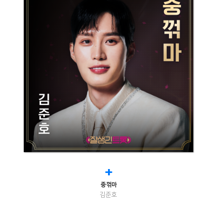
+
중꺾마
김준호