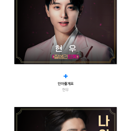
+
안아줄게요
현우