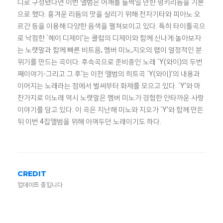
디로 구성됐다면 이번 앨범은 어깨를 들썩일 만한 펑키리듬을 기본
으로 했다. 흥겨운 리듬의 맛을 살리기 위해 전자기타와 피아노 오
르간 등을 이용해 다양한 음색을 펼쳐보이고 있다. 특히 타이틀곡으
로 낙점한 `헤이 디제이’는 클럽의 디제이와 함께 신나게 놀아보자
는 노랫말과 함께 빠른 비트음, 멤버 미노,지오의 랩이 열정적인 분
위기를 만드는 곡이다. 후속곡으로 준비중인 노래 `Y(와이)의 두번
째이야기-그리고 그 후’는 이전 앨범의 히트곡 `Y(와이)’의 내용과
이어지는 노래라는 점에서 벌써부터 화제를 모으고 있다. `Y’와 마
찬가지로 이노래 역시 노랫말은 멤버 미노가 경험한 안타까운 사랑
이야기를 담고 있다. 이 곡은 지난해 미노와 지오가 `Y’와 함께 만든
뒤 이번 4집앨범을 위해 아껴두던 노래이기도 하다.
CREDIT
업데이트 중입니다