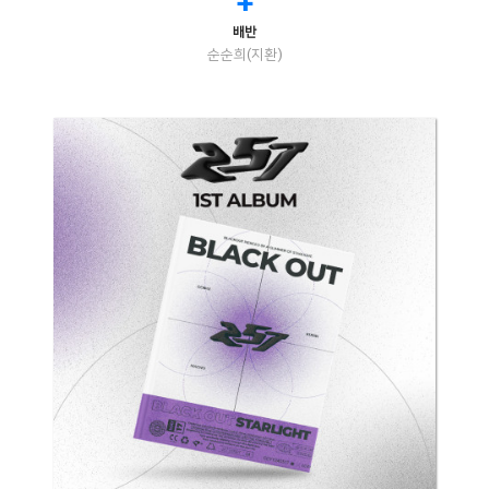
+
배반
순순희(지환)