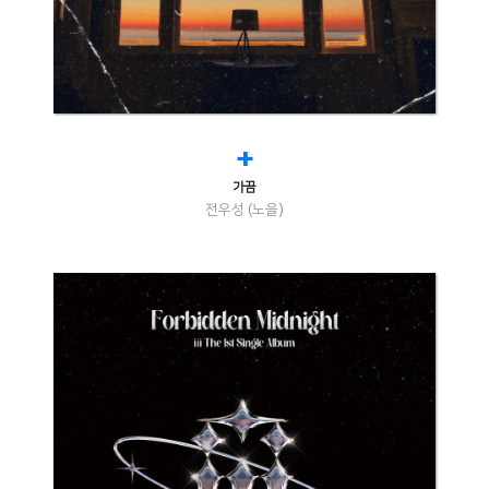
+
가끔
전우성 (노을)