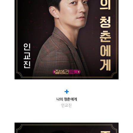
+
나의 청춘에게
인교진