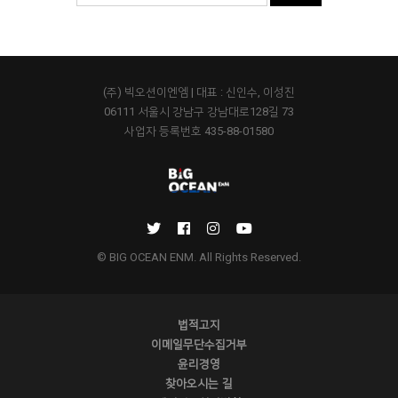
(주) 빅오션이엔엠 | 대표 : 신인수, 이성진
06111 서울시 강남구 강남대로128길 73
사업자 등록번호 435-88-01580
© BIG OCEAN ENM. All Rights Reserved.
법적고지
이메일무단수집거부
윤리경영
찾아오시는 길