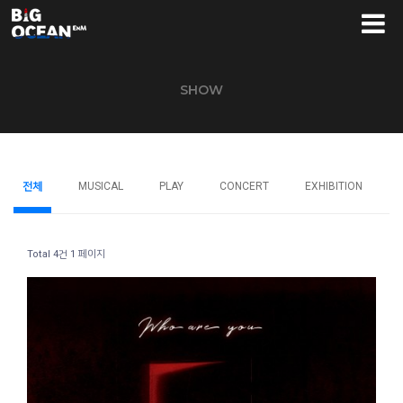
SHOW
전체
MUSICAL
PLAY
CONCERT
EXHIBITION
Total 4건
1 페이지