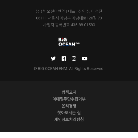
(주) 빅오션이엔엠 | 대표 : 신인수, 이성진
06111 서울시 강남구 강남대로128길 73
사업자 등록번호 435-88-01580
© BIG OCEAN ENM. All Rights Reserved.
법적고지
이메일무단수집거부
윤리경영
찾아오시는 길
개인정보처리방침