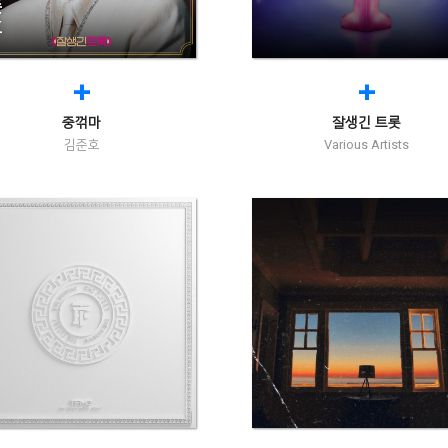
+
+
중꺾마
잘생긴 트롯
김준호
Various Artists