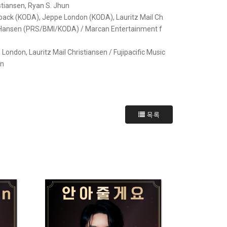
stiansen, Ryan S. Jhun
anback (KODA), Jeppe London (KODA), Lauritz Mail Ch
h Hansen (PRS/BMI/KODA) / Marcan Entertainment f
 London, Lauritz Mail Christiansen / Fujipacific Music
un
목록