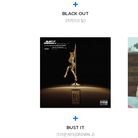
+
BLACK OUT
257(이오칠)
+
BUST IT
크라운제이(CROWN J)