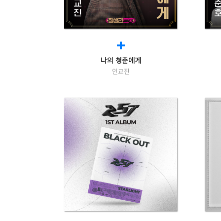
+
나의 청춘에게
인교진