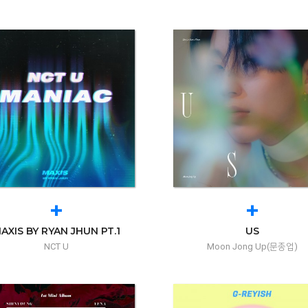
+
+
AXIS BY RYAN JHUN PT.1
US
NCT U
Moon Jong Up(문종업)