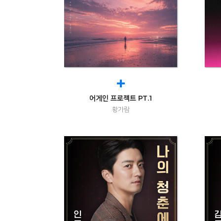
+
어게인 프로젝트 PT.1
황가람