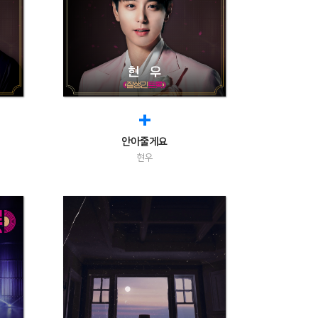
+
안아줄게요
현우