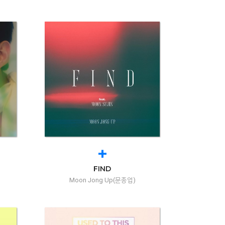
+
FIND
Moon Jong Up(문종업)