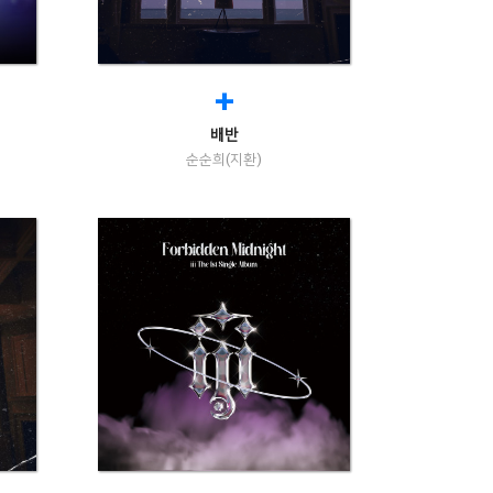
+
배반
순순희(지환)