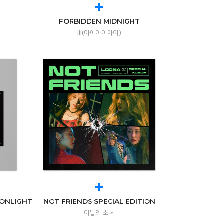
+
FORBIDDEN MIDNIGHT
iii(아이아이아이)
+
OONLIGHT
NOT FRIENDS SPECIAL EDITION
이달의 소녀