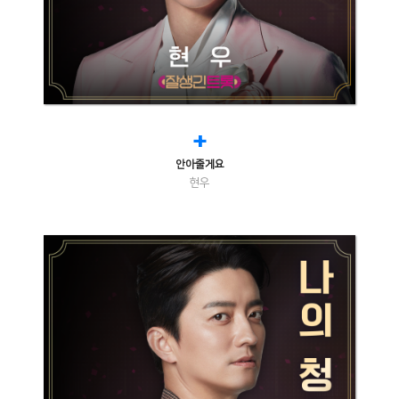
+
안아줄게요
현우