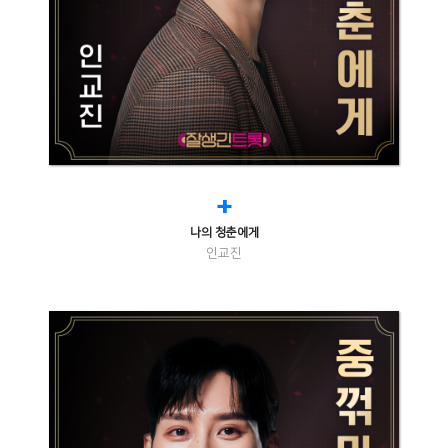
+
나의 청춘에게
인교진