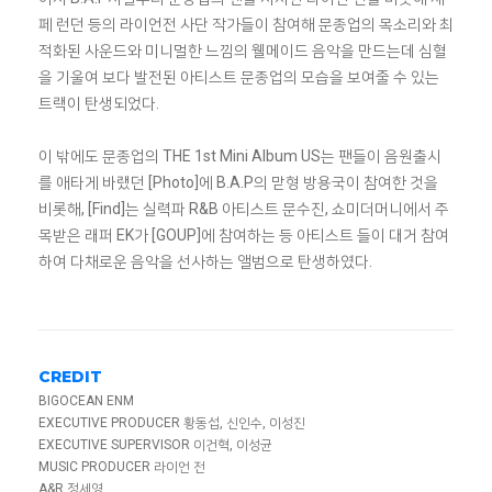
페 런던 등의 라이언전 사단 작가들이 참여해 문종업의 목소리와 최
적화된 사운드와 미니멀한 느낌의 웰메이드 음악을 만드는데 심혈
을 기울여 보다 발전된 아티스트 문종업의 모습을 보여줄 수 있는
트랙이 탄생되었다.
이 밖에도 문종업의 THE 1st Mini Album US는 팬들이 음원출시
를 애타게 바랬던 [Photo]에 B.A.P의 맏형 방용국이 참여한 것을
비롯해, [Find]는 실력파 R&B 아티스트 문수진, 쇼미더머니에서 주
목받은 래퍼 EK가 [GOUP]에 참여하는 등 아티스트 들이 대거 참여
하여 다채로운 음악을 선사하는 앨범으로 탄생하였다.
CREDIT
BIGOCEAN ENM
EXECUTIVE PRODUCER 황동섭, 신인수, 이성진
EXECUTIVE SUPERVISOR 이건혁, 이성균
MUSIC PRODUCER 라이언 전
A&R 정세영