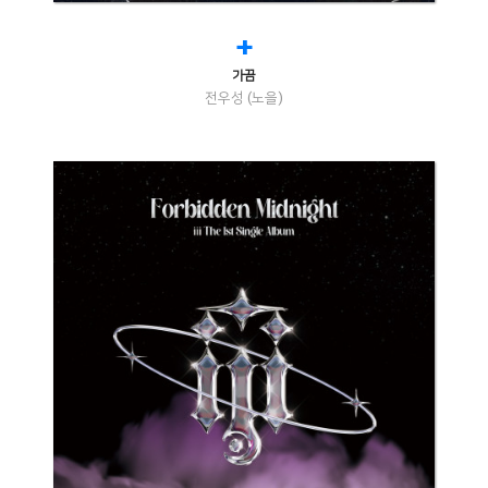
+
가끔
전우성 (노을)