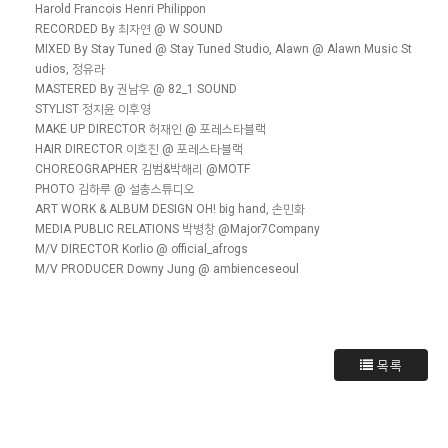
Harold Francois Henri Philippon
RECORDED By 최자연 @ W SOUND
MIXED By Stay Tuned @ Stay Tuned Studio, Alawn @ Alawn Music St
udios, 정유라
MASTERED By 권남우 @ 82_1 SOUND
STYLIST 정지윤 이후영
MAKE UP DIRECTOR 허재인 @ 포레스타블랙
HAIR DIRECTOR 이호진 @ 포레스타블랙
CHOREOGRAPHER 김범&박해리 @MOTF
PHOTO 김하루 @ 설총스튜디오
ART WORK & ALBUM DESIGN OH! big hand, 손민화
MEDIA PUBLIC RELATIONS 박병창 @Major7Company
M/V DIRECTOR Korlio @ official_afrogs
M/V PRODUCER Downy Jung @ ambienceseoul
목록