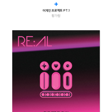
+
어게인 프로젝트 PT.1
황가람