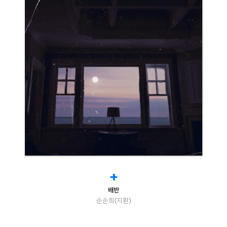
+
배반
순순희(지환)