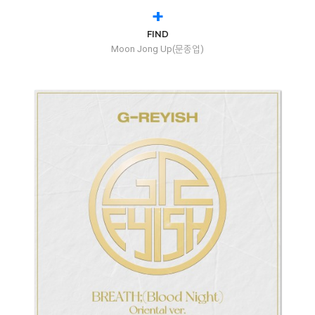
+
FIND
Moon Jong Up(문종업)