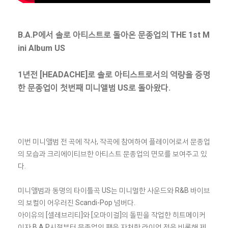
B.A.P에서 솔로 아티스트로 돌아온 문종업의 THE 1st M
ini Album US
1년전 [HEADACHE]로 솔로 아티스트로서의 역량을 증명
한 문종업이 첫번째 미니앨범 US로 돌아왔다.
이번 미니앨범 전 곡에 작사, 작곡에 참여하여 플레이어로서 문종업
의 모습과 크리에이티브한 아티스트 문종업의 면모를 보여주고 있
다.
미니앨범과 동명의 타이틀곡 US는 미니멀한 사운드와 R&B 바이브
의 보컬이 어우러진 Scandi-Pop 넘버다.
아이유의 [셀레브리티]와 [오마이걸]의 돌핀을 작업한 히트메이커
이자 B.A.P시절부터 문종업의 팬을 자처한 라이언 전을 비롯해 제