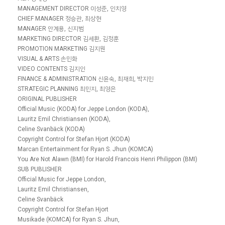
MANAGEMENT DIRECTOR 이성준, 인치영
CHIEF MANAGER 정승관, 최상현
MANAGER 안계용, 신지범
MARKETING DIRECTOR 김세환, 김정훈
PROMOTION MARKETING 김지원
VISUAL & ARTS 손민화
VIDEO CONTENTS 김지인
FINANCE & ADMINISTRATION 신윤숙, 최재희, 박지민
STRATEGIC PLANNING 최민지, 최영은
ORIGINAL PUBLISHER
Official Music (KODA) for Jeppe London (KODA),
Lauritz Emil Christiansen (KODA),
Celine Svanbäck (KODA)
Copyright Control for Stefan Hjort (KODA)
Marcan Entertainment for Ryan S. Jhun (KOMCA)
You Are Not Alawn (BMI) for Harold Francois Henri Philippon (BMI)
SUB PUBLISHER
Official Music for Jeppe London,
Lauritz Emil Christiansen,
Celine Svanbäck
Copyright Control for Stefan Hjort
Musikade (KOMCA) for Ryan S. Jhun,