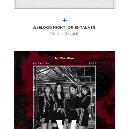
+
숨;(BLOOD NIGHT) ORIENTAL VER.
그레이시(G-reyish)