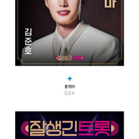
+
중꺾마
김준호