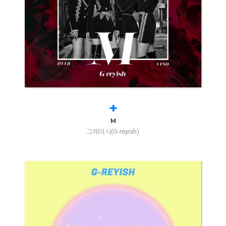
+
M
그레이시(G-reyish)