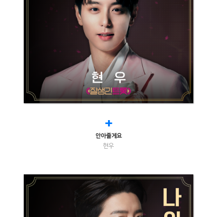
+
안아줄게요
현우