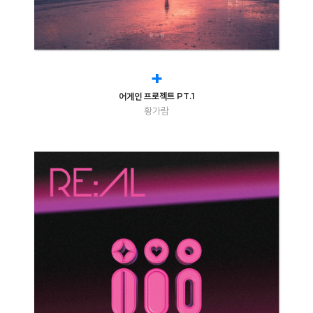
+
어게인 프로젝트 PT.1
황가람