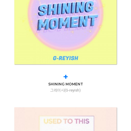
+
SHINING MOMENT
그레이시(G-reyish)