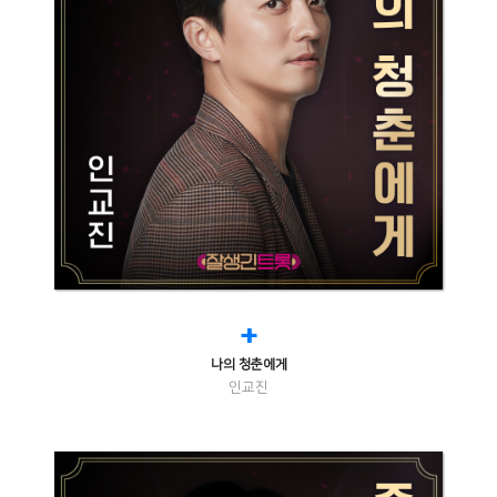
+
나의 청춘에게
인교진