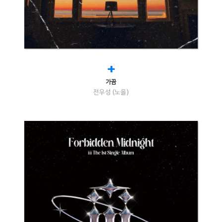
+
가끔
전우성 (노을)