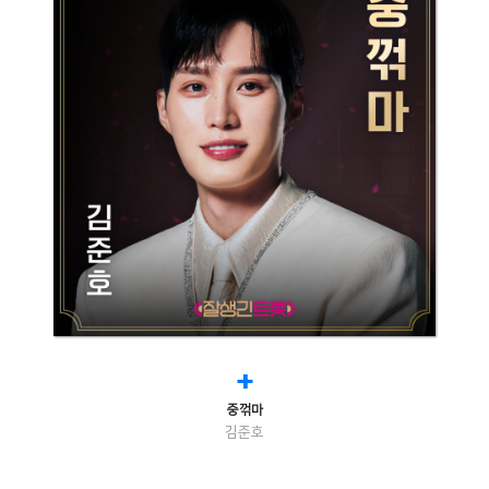
+
중꺾마
김준호