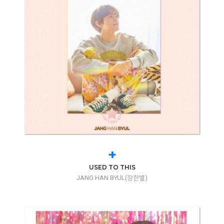
+
USED TO THIS
JANG HAN BYUL(장한별)