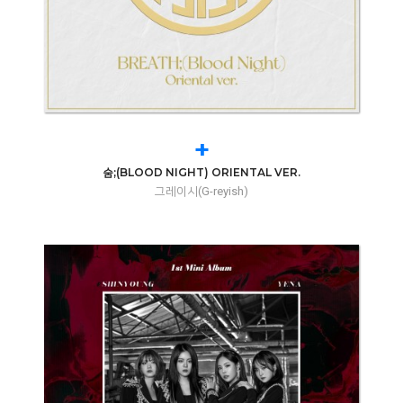
+
숨;(BLOOD NIGHT) ORIENTAL VER.
그레이시(G-reyish)