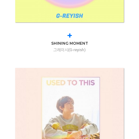
+
SHINING MOMENT
그레이시(G-reyish)