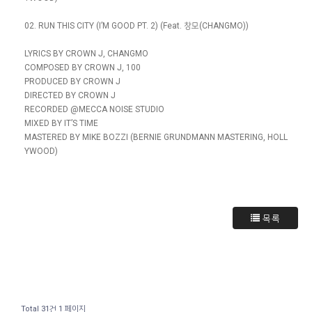
02. RUN THIS CITY (I’M GOOD PT. 2) (Feat. 창모(CHANGMO))
LYRICS BY CROWN J, CHANGMO
COMPOSED BY CROWN J, 100
PRODUCED BY CROWN J
DIRECTED BY CROWN J
RECORDED @MECCA NOISE STUDIO
MIXED BY IT’S TIME
MASTERED BY MIKE BOZZI (BERNIE GRUNDMANN MASTERING, HOLL
YWOOD)
목록
Total 31건
1 페이지