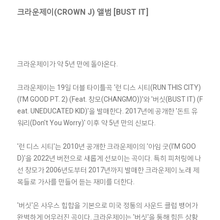
크라운제이(CROWN J) 앨범 [BUST IT]
크라운제이가 약 5년 만에 돌아온다.
크라운제이는 19일 더블 타이틀곡 '런 디스 시티(RUN THIS CITY)
(I'M GOOD PT. 2) (Feat. 창모(CHANGMO))'와 '버싯(BUST IT) (F
eat. UNEDUCATED KID)'을 발매한다. 2017년에 공개한 '돈트 유
워리(Don't You Worry)' 이후 약 5년 만의 신보다.
'런 디스 시티'는 2010년 공개한 크라운제이의 '아임 굿(I'M GOO
D)'을 2022년 버전으로 새롭게 선보이는 곡이다. 특히 피처링에 나
선 창모가 2006년도부터 2017년까지 발매한 크라운제이 노래 제
목들로 가사를 만들어 듣는 재미를 더한다.
'버싯'은 사우스 힙합을 기본으로 미국 정통의 사운드 클럽 뱅어가
완벽하게 어우러진 곡이다. 크라운제이는 '버싯'을 통해 힘든 상황