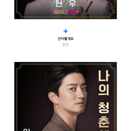
+
안아줄게요
현우