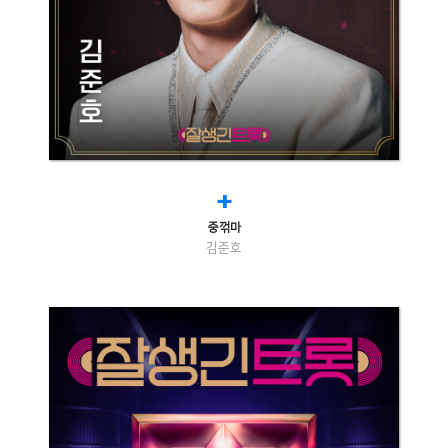
+
중꺾마
김준호