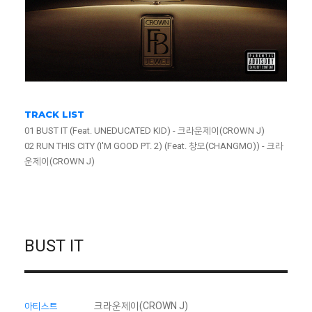
TRACK LIST
01 BUST IT (Feat. UNEDUCATED KID) - 크라운제이(CROWN J)
02 RUN THIS CITY (I'M GOOD PT. 2) (Feat. 창모(CHANGMO)) - 크라
운제이(CROWN J)
BUST IT
크라운제이(CROWN J)
아티스트