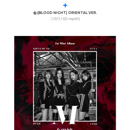
+
숨;(BLOOD NIGHT) ORIENTAL VER.
그레이시(G-reyish)