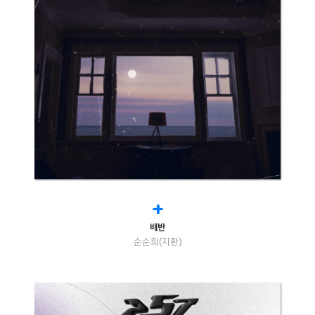
+
배반
순순희(지환)