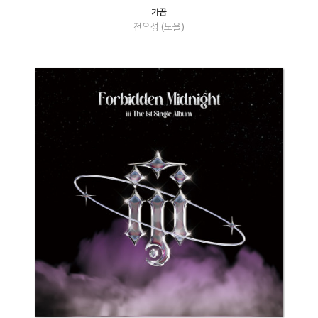
가끔
전우성 (노을)