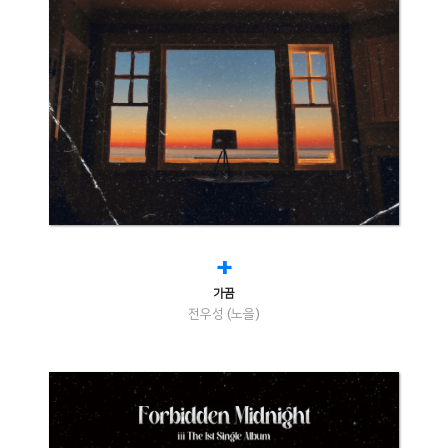
+
가끔
전우성 (노을)