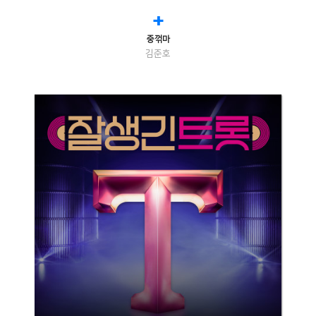
+
중꺾마
김준호