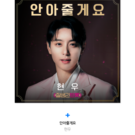
+
안아줄게요
현우