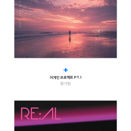
+
어게인 프로젝트 PT.1
황가람