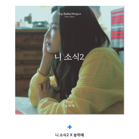
+
니 소식2 X 송하예