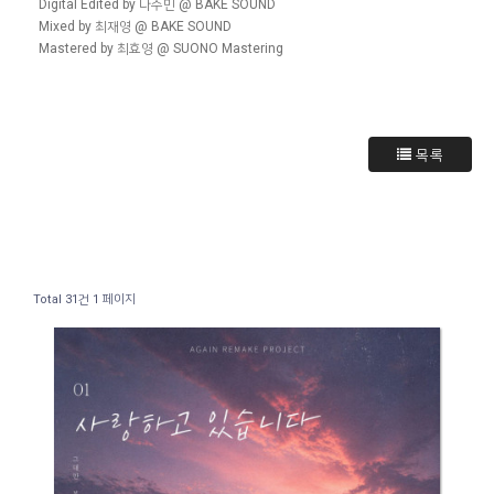
Digital Edited by 나수민 @ BAKE SOUND
Mixed by 최재영 @ BAKE SOUND
Mastered by 최효영 @ SUONO Mastering
목록
Total 31건
1 페이지