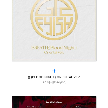
+
숨;(BLOOD NIGHT) ORIENTAL VER.
그레이시(G-reyish)