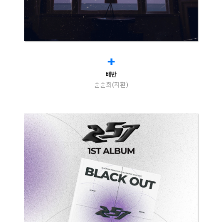
+
배반
순순희(지환)