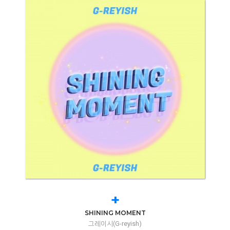
+
SHINING MOMENT
그레이시(G-reyish)