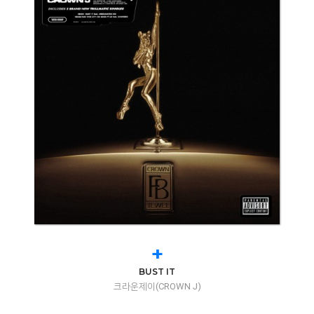
+
BUST IT
크라운제이(CROWN J)