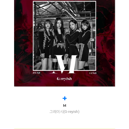
+
M
그레이시(G-reyish)