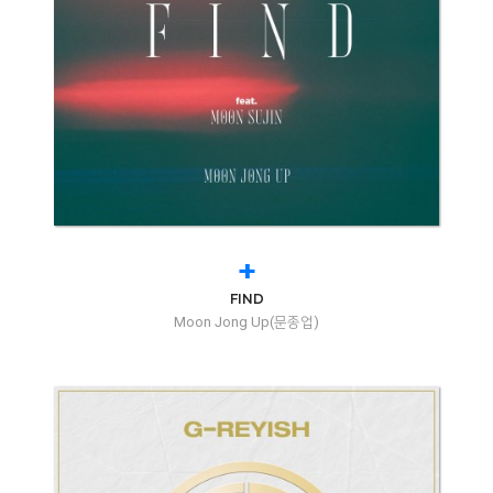
+
FIND
Moon Jong Up(문종업)