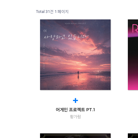
Total 31건
1 페이지
+
어게인 프로젝트 PT.1
황가람