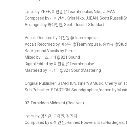
Lyrics by ZNEE, 이진원 @TeamImpulse, Niko, JJEAN
Composed by 라이언전, Kyler Niko, JJEAN, Scott Russell S
Arranged by 라이언전, Scott Russell Stoddart
Vocals Directed by 이진원 @TeamImpulse
Vocals Recorded by 이진원 @TeamImpulse, 홍범규 @Studi
Background Vocals by Perrie
Mixed by 마스터키 @821 Sound
Digital Edited by 이진원 @TeamImpulse
Mastered by 권남우 @821 SoundMastering
Original Publisher: STARTION, InnerV8 Musiq, Cherry on T
Sub Publisher: STARTION, Soundgraphics/admin by Music
02. Forbidden Midnight (Real ver.)
Lyrics by 명지은, 오유원, 정민지
Composed by 라이언전, Hannes Roovers, Isac Hordegard, 