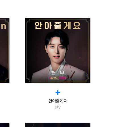
+
안아줄게요
현우