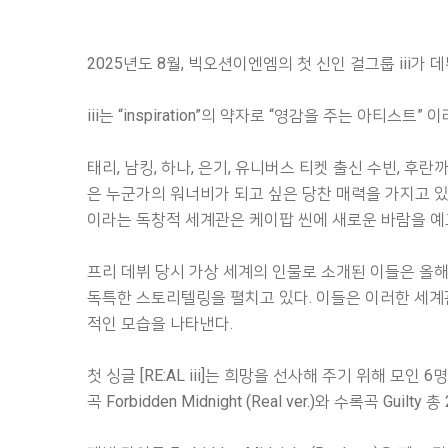
2025년도 8월, 빅오션이엔엠의 첫 신인 걸그룹 iii가 데뷔
iii는 “inspiration”의 약자로 “영감을 주는 아티스트”
태리, 남킹, 하나, 은기, 유니버스 티켓 출신 수빈, 후
은 누군가의 워너비가 되고 싶은 당찬 매력을 가지고 있
이라는 독창적 세계관은 케이팝 씬에 새로운 바람을 예
프리 데뷔 당시 가상 세계의 인물로 소개된 이들은 올
독특한 스토리텔링을 펼치고 있다. 이들은 이러한 세계
적인 모습을 나타낸다.
첫 싱글 [RE:AL iii]는 희망을 선사해 주기 위해 모
곡 Forbidden Midnight (Real ver.)와 수록곡 Guil