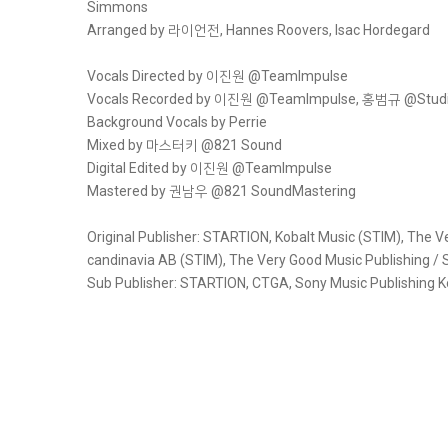
Simmons
Arranged by 라이언전, Hannes Roovers, Isac Hordegard
Vocals Directed by 이진원 @TeamImpulse
Vocals Recorded by 이진원 @TeamImpulse, 홍범규 @Studi
Background Vocals by Perrie
Mixed by 마스터키 @821 Sound
Digital Edited by 이진원 @TeamImpulse
Mastered by 권남우 @821 SoundMastering
Original Publisher: STARTION, Kobalt Music (STIM), The V
candinavia AB (STIM), The Very Good Music Publishing /
Sub Publisher: STARTION, CTGA, Sony Music Publishing K