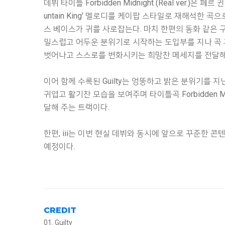
데뷔 타이틀 Forbidden Midnight (Real ver.)은 페르 귄트
untain King' 멜로디를 케이팝 스타일로 재해석한 
스 베이스가 귀를 사로잡는다. 마치 한편의 동화 같은 구성을 가진 
밀스럽고 어두운 분위기로 시작하는 도입부를 지나 곡
벗어나고 스스로를 변화시키는 희망찬 메세지를 전달해
이어 함께 수록된 Guilty는 엉뚱하고 밝은 분위기를 
귀엽고 활기찬 모습을 보여주며 타이틀곡 Forbidden Midni
달해 주는 트랙이다.
한편, iii는 이번 현실 데뷔와 동시에 앞으로 꾸준한 
예정이다.
CREDIT
01. Guilty