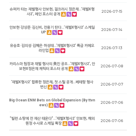
슈퍼카 타는 재벌형사 안보현, 걸크러시 정은채…'재벌X형
2026-07-15
사2', 메인 포스터 공개
안보현·강상준·김신비, 전용기 탄다…‘재벌X형사2’ 스케일
2026-07-14
UP
유승호·김의성·김혜은·허성태…'재벌X형사2' 특급 카메오
2026-07-13
라인업
카리스마 팀장과 재벌 형사의 美친 공조…'재벌X형사2', 안
2026-07-08
보현X정은채 캐릭터 포스터 공개
'재벌X형사2' 합류한 정은채, 첫 스틸 공개…베테랑 형사
2026-07-07
변신
Big Ocean ENM Bets on Global Expansion (By ttvn
2026-07-06
ews)
"빌런 소탕에 전 재산 태운다"…'재벌X형사2' 안보현, 해외
2026-07-06
원정 수사로 스케일 확장