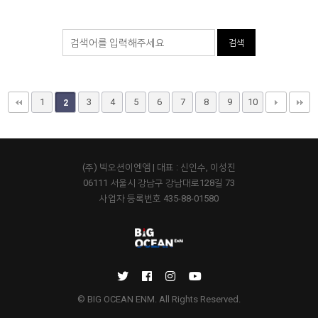
검색
1
3
4
5
6
7
8
9
10
2
(주) 빅오션이엔엠 | 대표 : 신인수, 이성진
06111 서울시 강남구 강남대로128길 73
사업자 등록번호 435-88-01580
© BIG OCEAN ENM. All Rights Reserved.