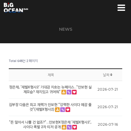
NEWS
Total 648건
2 페이지
제목
날짜
정은채, '재벌X형사2' 기대감 치솟는 뉴페이스.."안보현 실
2026-07-21
제모습? 재치있고 귀여워"
김부장 다음은 최고 재력가 안보현 “강력한 사이다 쾌감 줄
2026-07-21
것”(재벌X형사2)
"돈 많아서 나쁠 건 없죠?"…안보현X정은채 '재벌X형사2',
2026-07-16
사이다 폭발 2차 티저 공개