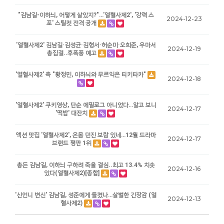
"김남길-이하늬, 어떻게 살았지?"…'열혈사제2', '강력 스
2024-12-23
포' 스틸컷 전격 공개
'열혈사제2' 김남길·김성균·김형서·허순미·오희준, 우마서
2024-12-19
총집결..후폭풍 예고
'열혈사제2' 측 "황정민, 이하늬와 무르익은 티키타카"
2024-12-18
'열혈사제2' 쿠키영상, 단순 에필로그 아니었다…알고 보니
2024-12-17
'떡밥' 대잔치
액션 맛집 '열혈사제2', 온몸 던진 보람 있네…12월 드라마
2024-12-17
브랜드 평판 1위
총든 김남길, 이하늬 구하려 죽을 결심..최고 13.4% 치솟
2024-12-16
았다(열혈사제2)[종합]
'신언니 변신' 김남길, 성준에게 들켰나…살벌한 긴장감 (열
2024-12-13
혈사제2)