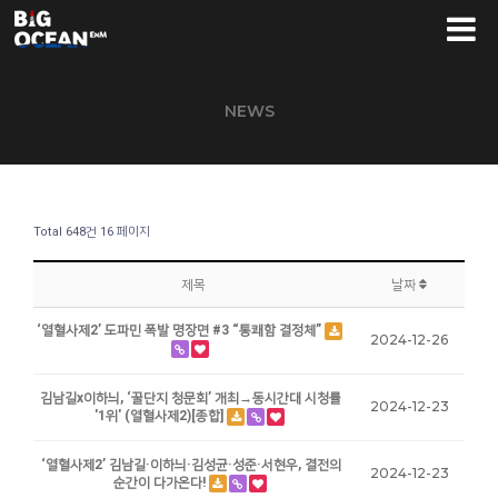
NEWS
Total 648건
16 페이지
제목
날짜
‘열혈사제2’ 도파민 폭발 명장면 #3 “통쾌함 결정체”
2024-12-26
김남길x이하늬, ‘꿀단지 청문회’ 개최→동시간대 시청률
2024-12-23
'1위' (열혈사제2)[종합]
‘열혈사제2’ 김남길·이하늬·김성균·성준·서현우, 결전의
2024-12-23
순간이 다가온다!