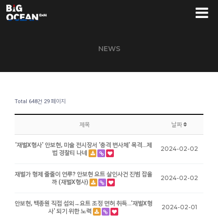
NEWS
Total 648건
29 페이지
제목
날짜
'재벌X형사' 안보현, 미술 전시장서 '충격 변사체' 목격…제
2024-02-02
법 경찰티 나네
재벌가 형제 줄줄이 연루? 안보현 요트 살인사건 진범 잡을
2024-02-02
까 (재벌X형사)
안보현, 백종원 직접 섭외→요트 조정 면허 취득…'재벌X형
2024-02-01
사' 되기 위한 노력