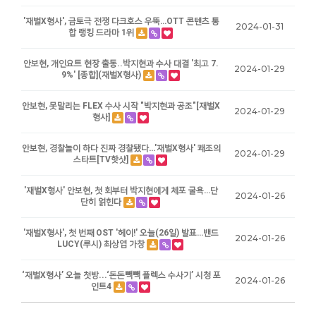
'재벌X형사', 금토극 전쟁 다크호스 우뚝…OTT 콘텐츠 통
2024-01-31
합 랭킹 드라마 1위
안보현, 개인요트 현장 출동..박지현과 수사 대결 '최고 7.
2024-01-29
9%' [종합](재벌X형사)
안보현, 못말리는 FLEX 수사 시작 "박지현과 공조"[재벌X
2024-01-29
형사]
안보현, 경찰놀이 하다 진짜 경찰됐다…'재벌X형사' 쾌조의
2024-01-29
스타트[TV핫샷]
'재벌X형사' 안보현, 첫 회부터 박지현에게 체포 굴욕…단
2024-01-26
단히 얽힌다
'재벌X형사', 첫 번째 OST '헤이!' 오늘(26일) 발표…밴드
2024-01-26
LUCY(루시) 최상엽 가창
‘재벌X형사’ 오늘 첫방...‘돈돈빽빽 플렉스 수사기’ 시청 포
2024-01-26
인트4