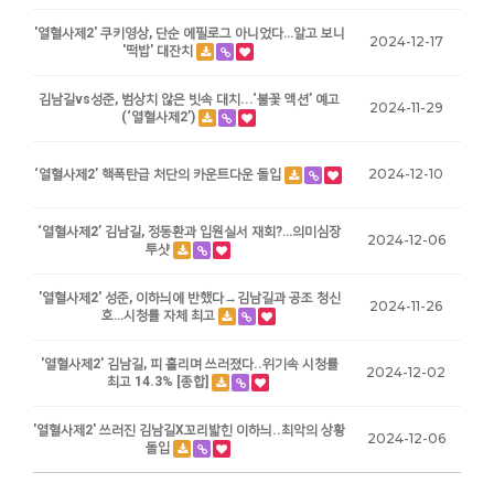
'열혈사제2' 쿠키영상, 단순 에필로그 아니었다…알고 보니
2024-12-17
'떡밥' 대잔치
김남길vs성준, 범상치 않은 빗속 대치...‘불꽃 액션’ 예고
2024-11-29
(‘열혈사제2’)
2024-12-10
‘열혈사제2’ 핵폭탄급 처단의 카운트다운 돌입
‘열혈사제2’ 김남길, 정동환과 입원실서 재회?…의미심장
2024-12-06
투샷
'열혈사제2' 성준, 이하늬에 반했다→김남길과 공조 청신
2024-11-26
호…시청률 자체 최고
'열혈사제2' 김남길, 피 흘리며 쓰러졌다..위기속 시청률
2024-12-02
최고 14.3% [종합]
'열혈사제2' 쓰러진 김남길X꼬리밟힌 이하늬..최악의 상황
2024-12-06
돌입