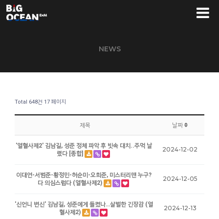
NEWS
Total 648건
17 페이지
제목
날짜
'열혈사제2' 김남길, 성준 정체 파악 후 빗속 대치..주먹 날
2024-12-02
렸다 [종합]
이대연-서범준-황정민-허순미-오희준, 미스터리맨 누구?
2024-12-05
다 의심스럽다 (열혈사제2)
'신언니 변신' 김남길, 성준에게 들켰나…살벌한 긴장감 (열
2024-12-13
혈사제2)