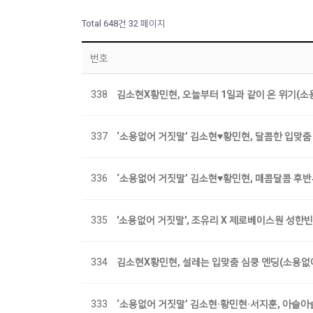
Total 648건
32 페이지
번호
338
김소현X황민현, 오늘부터 1일과 같이 온 위기(소
337
‘소용없어 거짓말’ 김소현♥황민현, 달콤한 입맞춤 
336
‘소용없어 거짓말’ 김소현♥황민현, 매콤달콤 후
335
'소용없어 거짓말', 조유리 X 제로베이스원 성한빈 OST
334
김소현X황민현, 설레는 입맞춤 심쿵 엔딩(소용없
333
‘소용없어 거짓말’ 김소현·황민현·서지훈, 아슬