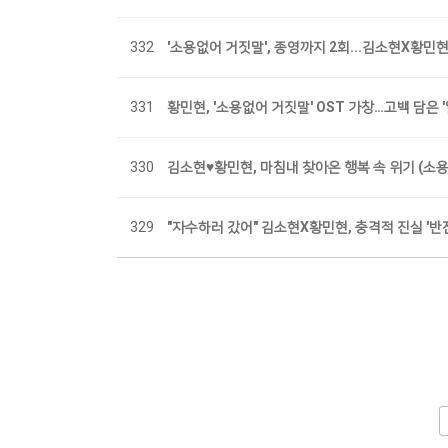
332
'소용없어 거짓말', 종영까지 2회...김소현X황민
331
황민현, '소용없어 거짓말' OST 가창…고백 담은 '
330
김소현♥황민현, 마침내 찾아온 행복 속 위기 (소
329
"자수하러 갔어" 김소현X황민현, 충격적 진실 '반전
전
다음
맨끝