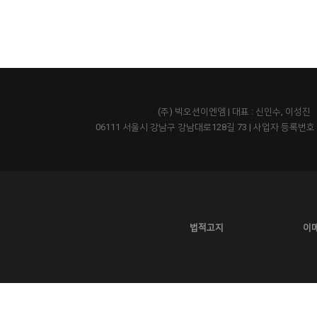
(주) 빅오션이엔엠 | 대표 : 신인수, 이성진
06111 서울시 강남구 강남대로128길 73
|
사업자 등록번호 43
법적고지
이