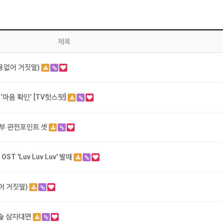
제목
용없어 거짓말)
‘마음 확인’ [TV핫스팟]
반부 관전포인트 셋
 'Luv Luv Luv' 발매
어 거짓말)
아슬 삼자대면