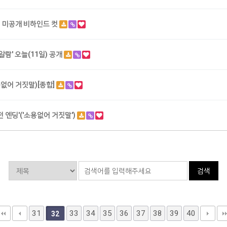
현 미공개 비하인드 컷
알람' 오늘(11일) 공개
용없어 거짓말)[종합]
 엔딩'('소용없어 거짓말')
검색
31
33
34
35
36
37
38
39
40
32