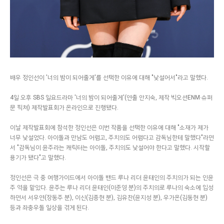
배우 정인선이 '너의 밤이 되어줄게'를 선택한 이유에 대해 "낯설어서"라고 말했다.
4일 오후 SBS 일요드라마 '너의 밤이 되어줄게'(연출 안지숙, 제작 빅오션ENM·슈퍼
문 픽쳐) 제작발표회가 온라인으로 진행됐다.
이날 제작발표회에 참석한 정인선은 이번 작품을 선택한 이유에 대해 "소재가 제가
너무 낯설었다. 아이돌과 만남도 어렵고, 주치의도 어렵다고 감독님한테 말했다"라면
서 "감독님이 윤주라는 캐릭터는 아이돌, 주치의도 낯설어야 한다고 말했다. 시작할
용기가 됐다"고 말했다.
정인선은 극 중 여행가이드에서 아이돌 밴드 루나 리더 윤태인의 주치의가 되는 인윤
주 역을 맡았다. 윤주는 루나 리더 윤태인(이준영 분)의 주치의로 루나의 숙소에 입성
하면서 서우연(장동주 분), 이신(김종현 분), 김유찬(윤지성 분), 우가온(김동현 분)
등과 좌충우돌 일상을 겪게 된다.