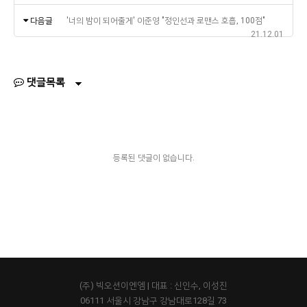
다음글
'너의 밤이 되어줄게' 이준영 "정인선과 로맨스 호흡, 100점"
21.12.01
댓글목록
등록된 댓글이 없습니다.
(주) 빅오션이엔엠 | 대표 : 신인수, 이성진
06111 서울시 강남구 강남대로128길 73