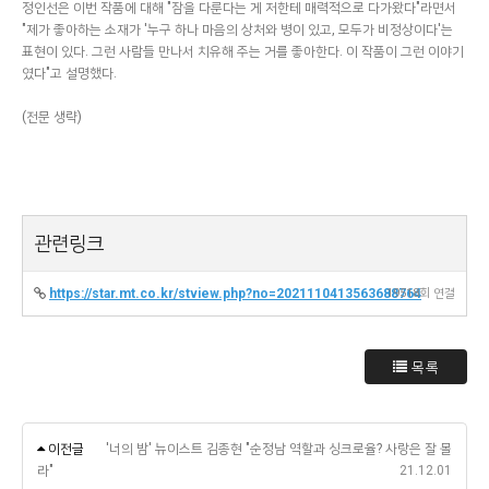
정인선은 이번 작품에 대해 "잠을 다룬다는 게 저한테 매력적으로 다가왔다"라면서
"제가 좋아하는 소재가 '누구 하나 마음의 상처와 병이 있고, 모두가 비정상이다'는
표현이 있다. 그런 사람들 만나서 치유해 주는 거를 좋아한다. 이 작품이 그런 이야기
였다"고 설명했다.
(전문 생략)
관련링크
https://star.mt.co.kr/stview.php?no=2021110413563688764
19518회 연결
목록
이전글
'너의 밤' 뉴이스트 김종현 "순정남 역할과 싱크로율? 사랑은 잘 몰
라"
21.12.01