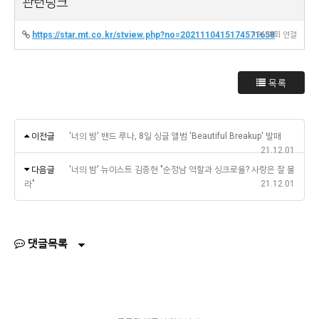
관련링크
https://star.mt.co.kr/stview.php?no=2021110415174571658
19638회 연결
목록
이전글
'너의 밤' 밴드 루나, 8일 싱글 앨범 'Beautiful Breakup' 발매
21.12.01
다음글
'너의 밤' 뉴이스트 김종현 "순정남 역할과 싱크로율? 사랑은 잘 몰
라"
21.12.01
댓글목록