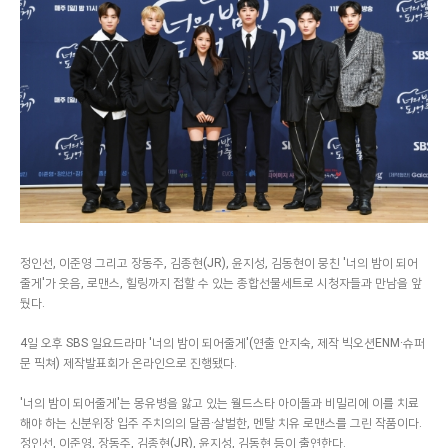
정인선, 이준영 그리고 장동주, 김종현(JR), 윤지성, 김동현이 뭉친 '너의 밤이 되어
줄게'가 웃음, 로맨스, 힐링까지 접할 수 있는 종합선물세트로 시청자들과 만남을 앞
뒀다.
4일 오후 SBS 일요드라마 '너의 밤이 되어줄게'(연출 안지숙, 제작 빅오션ENM·슈퍼
문 픽쳐) 제작발표회가 온라인으로 진행됐다.
'너의 밤이 되어줄게'는 몽유병을 앓고 있는 월드스타 아이돌과 비밀리에 이를 치료
해야 하는 신분위장 입주 주치의의 달콤·살벌한, 멘탈 치유 로맨스를 그린 작품이다.
정인선, 이준영, 장동주, 김종현(JR), 윤지성, 김동현 등이 출연한다.