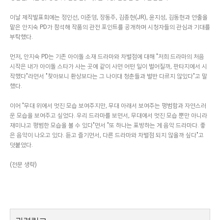
이날 제작발표회에는 정인선, 이준영, 장동주, 김종현(JR), 윤지성, 김동현과 연출을
맡은 안지숙 PD가 참석해 작품의 관전 포인트를 공개하며 시청자들의 관심과 기대를
부탁했다.
먼저, 안지숙 PD는 기존 아이돌 소재 드라마와 차별점에 대해 "저희 드라마의 처음
시작은 내가 아이돌 스타가 사는 곳에 같이 사면 어떤 일이 벌어질까, 판타지에서 시
작했다"라면서 "찾아보니 환상보다는 그 나이대 청춘들과 별반 다르지 않았다"고 말
했다.
이어 "무대 위에서 멋진 모습 보여주지만, 무대 아래서 보여주는 평범함과 자연스러
운 모습을 보여주고 싶었다. 우리 드라마를 보면서, 무대에서 멋진 모습 뿐만 아니라
재미나고 평범한 모습을 볼 수 있다"면서 "또 하나는 표방하는 게 음악 드라마다. 좋
은 음악이 나오고 있다. 듣고 즐기면서, 다른 드라마와 차별점 되지 않을까 싶다"고
덧붙였다.
(전문 생략)