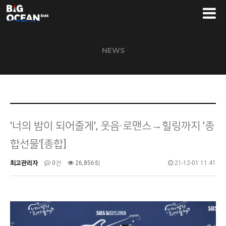
NEWS
'너의 밤이 되어줄게', 웃음·로맨스→힐링까지 '종
합선물'[종합]
최고관리자
0건
26,856회
21-12-01 11:41