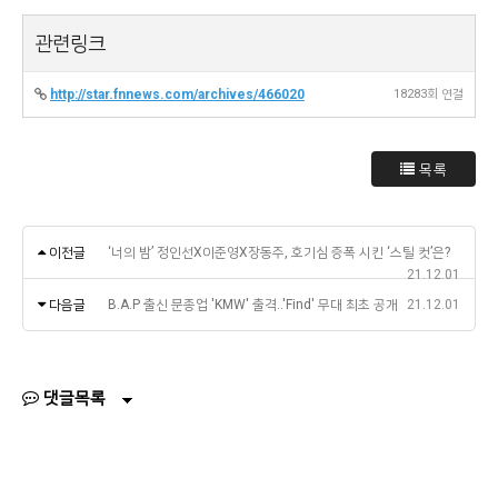
관련링크
http://star.fnnews.com/archives/466020
18283회 연결
목록
이전글
‘너의 밤’ 정인선X이준영X장동주, 호기심 증폭 시킨 ‘스틸 컷’은?
21.12.01
다음글
B.A.P 출신 문종업 'KMW' 출격..'Find' 무대 최초 공개
21.12.01
댓글목록