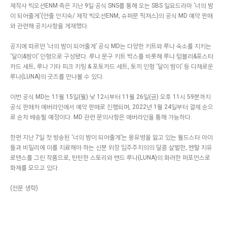
제작사 빅오션ENM 측은 지난 9일 공식 SNS를 통해 오는 SBS 일요드라마 ‘너의 밤
이 되어줄게'(연출 안지숙/ 제작 빅오션ENM, 슈퍼문 픽쳐스)의 공식 MD 예약 판매
와 관련해 공지사항을 게재했다.
공지에 따르면 ‘너의 밤이 되어줄게’ 공식 MD는 다양한 키트와 루나 숙소를 지키는
‘달이&밤이’ 인형으로 구성됐다. 루나 문구 키트 박스를 비롯해 루나 텀블러&포스터
카드 세트, 루나 기타 피크 키링 & 포토카드 세트, 토끼 인형 ‘달이 밤이’ 등 다채로운
루나(LUNA)의 굿즈를 만나볼 수 있다.
이번 공식 MD는 11월 15일(월) 낮 12시부터 11월 26일(금) 오후 11시 59분까지
공식 판매처 에버라인에서 예약 판매로 진행되며, 2022년 1월 24일부터 결제 순으
로 순차 배송될 예정이다. MD 관련 문의사항은 에버라인을 통해 가능하다.
한편 지난 7일 첫 방송된 ‘너의 밤이 되어줄게’는 몽유병을 앓고 있는 월드스타 아이
돌과 비밀리에 이를 치료해야 하는 신분 위장 입주주치의의 달콤 살벌한, 멘탈 치유
로맨스를 그린 작품으로, 탄탄한 스토리와 밴드 루나(LUNA)의 화려한 퍼포먼스로
화제를 모으고 있다.
(전문 생략)