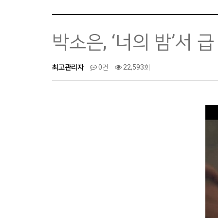
박소은, ‘너의 밤’서 
최고관리자
0건
22,593회