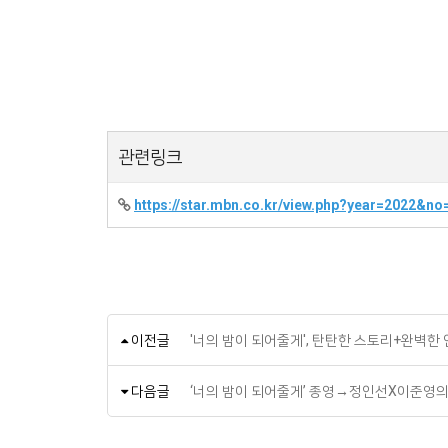
관련링크
https://star.mbn.co.kr/view.php?year=2022&no
이전글
'너의 밤이 되어줄게', 탄탄한 스토리+완벽한
다음글
‘너의 밤이 되어줄게’ 종영→정인선X이준영의 