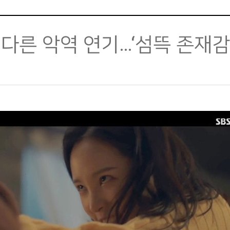
급 다른 악역 연기…‘섬뜩 존재감