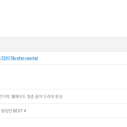
=72917&refer=portal
 연기력..웰메이드 청춘 음악 드라마 완성
명장면 BEST 4