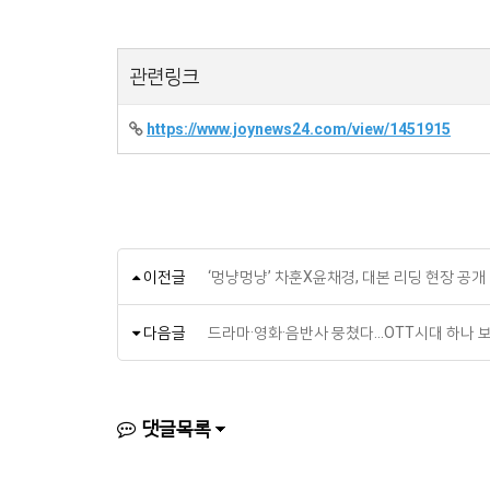
관련링크
https://www.joynews24.com/view/1451915
이전글
‘멍냥멍냥’ 차훈X윤채경, 대본 리딩 현장 공개
다음글
드라마·영화·음반사 뭉쳤다…OTT시대 하나 
댓글목록