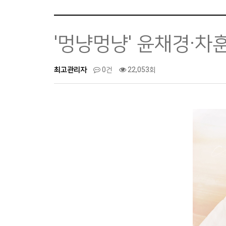
'멍냥멍냥' 윤채경·차
최고관리자
0건
22,053회