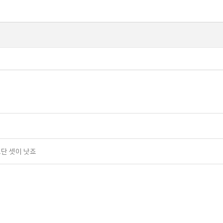
보단 셋이 낫죠