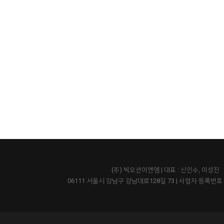
(주) 빅오션이엔엠 | 대표 : 신인수, 이성진
06111 서울시 강남구 강남대로128길 73
|
사업자 등록번호 43